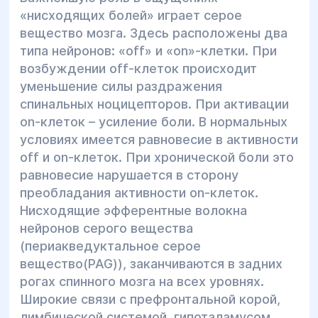
«нисходящих болей» играет серое
вещество мозга. Здесь расположены два
типа нейронов: «off» и «on»-клетки. При
возбуждении off-клеток происходит
уменьшение силы раздражения
спинальных ноцицепторов. При активации
оn-клеток – усиление боли. В нормальных
условиях имеется равновесие в активности
off и on-клеток. При хронической боли это
равновесие нарушается в сторону
преобладания активности on-клеток.
Нисходящие эфферентные волокна
нейронов серого вещества
(периакведуктальное серое
вещество(PAG)), заканчиваются в задних
рогах спинного мозга на всех уровнях.
Широкие связи с префронтальной корой,
лимбической системой, гипоталамусом,