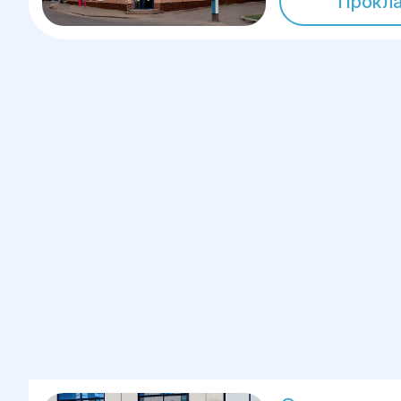
Прокл