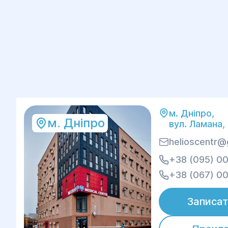
м. Дніпро,
м. Дніпро
вул. Ламана,
helioscentr@
+38 (095) 00
+38 (067) 00
Записат