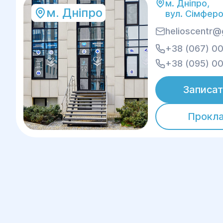
м. Дніпро,
м. Дніпро
вул. Сімферо
helioscentr@
+38 (067) 00
+38 (095) 00
Записат
Прокл