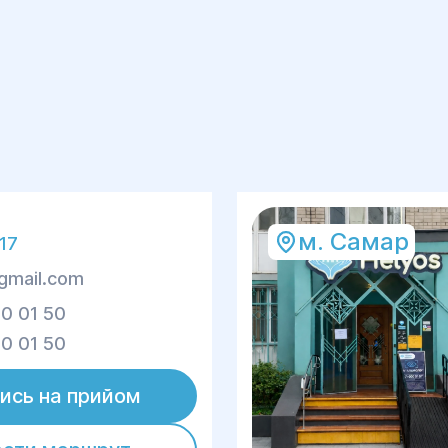
м. Самар
 17
gmail.com
0 01 50
0 01 50
ись на прийом