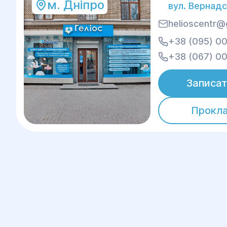
м. Дніпро
вул. Вернадс
helioscentr@
+38 (095) 00
+38 (067) 00
Записат
Прокл