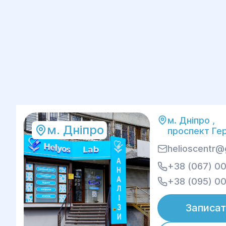
м. Дніпро ,
м. Дніпро
проспект Гер
helioscentr@
+38 (067) 00
+38 (095) 00
Записат