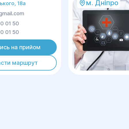
м. Дніпро
ького, 18а
gmail.com
0 01 50
0 01 50
ись на прийом
асти маршрут