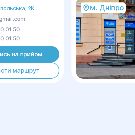
м. Дніпро
польська, 2К
gmail.com
0 01 50
0 01 50
ись на прийом
асти маршрут