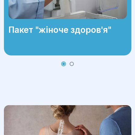
Пакет "жіноче здоров'я"