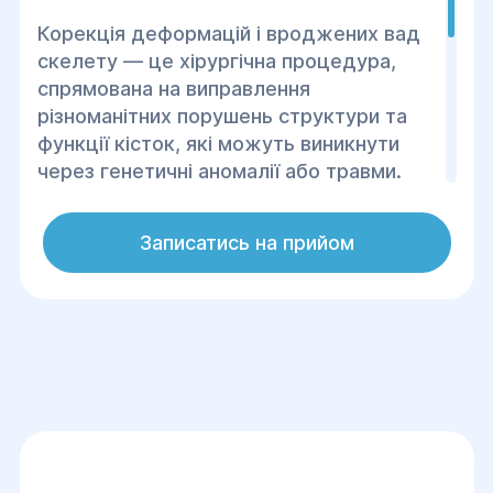
Корекція деформацій і вроджених вад
скелету — це хірургічна процедура,
спрямована на виправлення
різноманітних порушень структури та
функції кісток, які можуть виникнути
через генетичні аномалії або травми.
Вроджені деформації, як правило,
з’являються в результаті аномалій
Записатись на прийом
розвитку плоду і можуть включати різні
проблеми з кістками, суглобами та
іншими частинами скелету. Ці
деформації можуть значно обмежувати
рухливість, викликати біль і негативно
впливати на якість життя пацієнта.