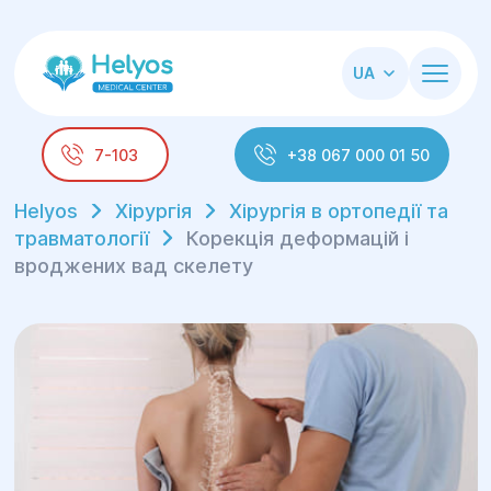
UA
7-103
+38 067 000 01 50
Helyos
Хірургія
Хірургія в ортопедії та
травматології
Корекція деформацій і
вроджених вад скелету