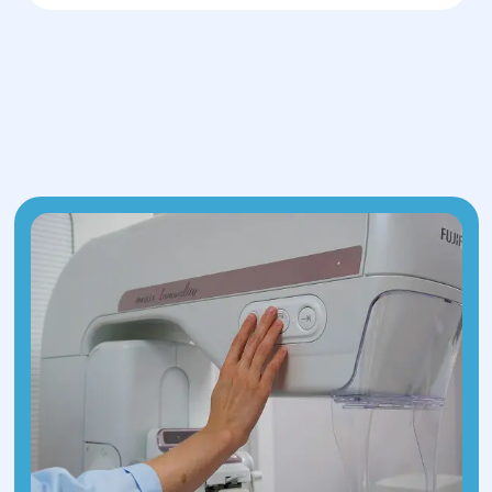
нормальної функції суглобів. Також
може бути проведено видалення
аномальних тканин або хрящів.
Реабілітація
— після операції
пацієнт проходить курс
реабілітації, що включає
фізіотерапію та спеціальні вправи
для відновлення рухливості та
зміцнення м’язів, а також для
профілактики ускладнень.