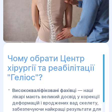
Чому обрати Центр
хірургії та реабілітації
"Геліос"?
Висококваліфіковані фахівці
— наші
лікарі мають великий досвід у корекції
деформацій і вроджених вад скелету,
забезпечуючи найкращі результати для