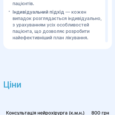
пацієнтів.
Індивідуальний підхід
— кожен
випадок розглядається індивідуально,
з урахуванням усіх особливостей
пацієнта, що дозволяє розробити
найефективніший план лікування.
Сучасне обладнання
— ми
використовуємо новітні методи та
техніки, що дозволяють з мінімальним
втручанням досягти максимальних
результатів.
Швидке відновлення
— завдяки нашим
Ціни
сучасним методам лікування та
реабілітації, пацієнти швидко
відновлюються після процедур і
повертаються до активного життя.
Консультація нейрохірурга (к.м.н.)
800 грн