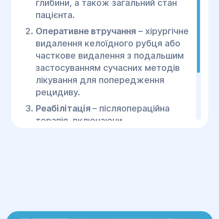
глибини, а також загальний стан
пацієнта.
Оперативне втручання
– хірургічне
видалення келоїдного рубця або
часткове видалення з подальшим
застосуванням сучасних методів
лікування для попередження
рецидиву.
Реабілітація
– післяопераційна
терапія, включаючи
фізіотерапевтичні процедури та
медикаментозне лікування для
зменшення ймовірності утворення
нових рубців.