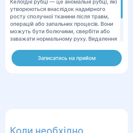
Келоїдні рубці — це аномальні рубці, які
утворюються внаслідок надмірного
росту сполучної тканини після травм,
операцій або запальних процесів. Вони
можуть бути болючими, свербіти або
заважати нормальному руху. Видалення
келоїдних рубців – це процедура, яка
дозволяє значно покращити зовнішній
Записатись на прийом
вигляд шкіри, а також зменшити
дискомфорт.
Коли необхідно