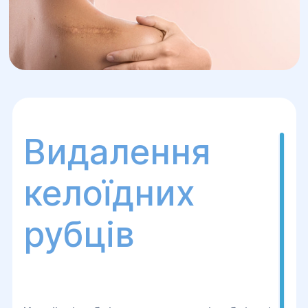
Видалення
келоїдних
рубців