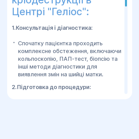
Центрі "Геліос":
1.Консультація і діагностика:
Спочатку пацієнтка проходить
комплексне обстеження, включаючи
кольпоскопію, ПАП-тест, біопсію та
інші методи діагностики для
виявлення змін на шийці матки.
2.Підготовка до процедури:
Перед процедурою лікар надасть
рекомендації, що стосуються
підготовки. Як правило,
кріодеструкція не потребує
спеціальної підготовки, але варто