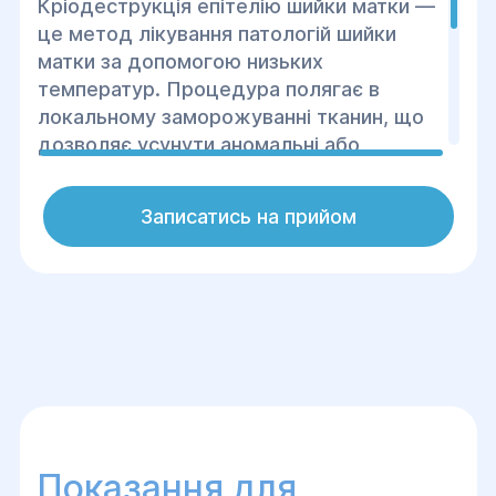
Кріодеструкція епітелію шийки матки —
це метод лікування патологій шийки
матки за допомогою низьких
температур. Процедура полягає в
локальному заморожуванні тканин, що
дозволяє усунути аномальні або
передракові зміни епітелію.
Кріодеструкція є ефективним і
Записатись на прийом
малотравматичним методом лікування,
що дозволяє запобігти розвитку
ракових захворювань і зберегти
функціональність органу.
Показання для