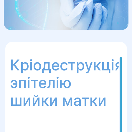
Кріодеструкція
эпітелію
шийки матки