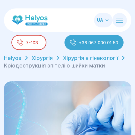
UA
7-103
+38 067 000 01 50
Helyos
Хірургія
Хірургія в гінекології
Кріодеструкція эпітелію шийки матки