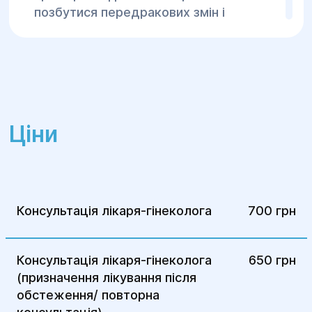
позбутися передракових змін і
патологій.
Кваліфіковані лікарі
з великим
досвідом у проведенні процедур
кріодеструкції.
Сучасне обладнання
для точного і
Ціни
безпечного проведення лікування.
Звернувшись до Центру "Геліос", ви
отримаєте професійну консультацію,
діагностику та лікування з використанням
сучасних методів і висококласних
Консультація лікаря-гінеколога
700 грн
технологій.
Консультація лікаря-гінеколога
650 грн
(призначення лікування після
обстеження/ повторна