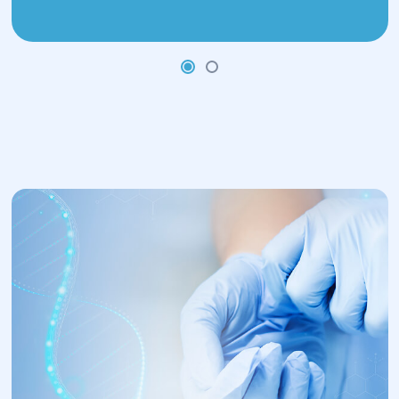
4.Реабілітація після процедури:
Після процедури пацієнтка може
відчути незначний дискомфорт або
біль, що зазвичай триває кілька
годин.
Рекомендовано кілька днів
утримуватися від статевих контактів,
фізичних навантажень і відвідування
саун або басейнів.
У разі наявності кров'янистих
виділень після кріодеструкції це є
нормальним явищем і має пройти
через кілька днів.