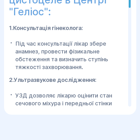
"Геліос":
1.Консультація гінеколога:
Під час консультації лікар збере
анамнез, провести фізикальне
обстеження та визначить ступінь
тяжкості захворювання.
2.Ультразвукове дослідження:
УЗД дозволяє лікарю оцінити стан
сечового міхура і передньої стінки
піхви.
3.Цистоскопія:
Процедура для дослідження стану