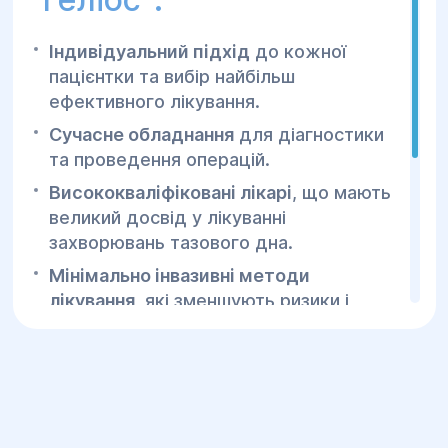
Лікування може включати спеціальні
вправи для зміцнення м'язів тазового
Індивідуальний підхід
до кожної
дна (наприклад, вправи Кегеля).
пацієнтки та вибір найбільш
Використання вагінальних вставок або
ефективного лікування.
пессаріїв для підтримки сечового
Сучасне обладнання
для діагностики
міхура.
та проведення операцій.
Лікарські засоби для зменшення
Висококваліфіковані лікарі
, що мають
симптомів, таких як антибіотики (для
великий досвід у лікуванні
запобігання інфекцій) або препарати
захворювань тазового дна.
для нормалізації сечовипускання.
Мінімально інвазивні методи
2.Хірургічне лікування:
лікування
, які зменшують ризики і
скорочують час на відновлення.
Якщо консервативне лікування не
Цілодобова медична підтримка
та
допомагає, в Центрі "Геліос" можуть
реабілітаційні послуги після операцій.
запропонувати хірургічні методи:
Обравши Центр "Геліос", ви отримаєте
Хірургія тазового дна:
Це операція,