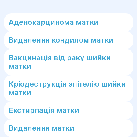
Аденокарцинома матки
Видалення кондилом матки
Вакцинація від раку шийки
матки
Кріодеструкція эпітелію шийки
матки
Екстирпація матки
Видалення матки