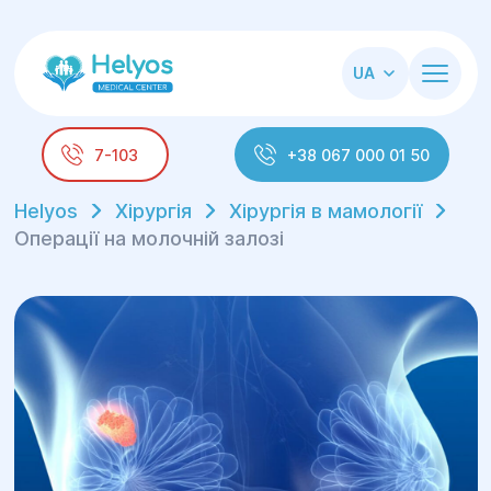
UA
7-103
+38 067 000 01 50
Helyos
Хірургія
Хірургія в мамології
Операції на молочній залозі