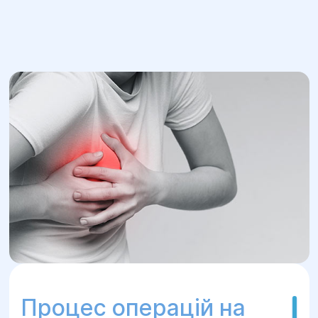
центрі Геліос
Хірурги центра «Геліос» володіють
всіма сучасними методиками лікування
захворювань молочної залози. Наші
спеціалісти протягом багатьох років
успішно проводять органозберігаючі
операції на грудях з максимальним
збереженням естетики і форми органів.
Хірурги центра «Геліос» надають
перевагу підшкірним операціям з
розрізами в ділянці ареоли, що
дозволяє зробити післяопераційний
рубець максимально непомітним.
Процес операцій на