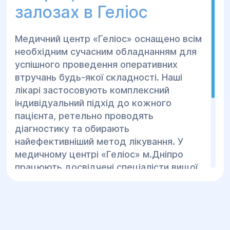
втручання, наявності ускладнень та
залозах в Геліос
загального стану здоровʼя пацієнтки.
Зазвичай хвора перебуває в клініці
Медичний центр «Геліос» оснащено всім
протягом 2-5 діб під постійним наглядом
необхідним сучасним обладнанням для
медичного персоналу. Після цього
успішного проведення оперативних
пацієнтці надають рекомендації та
втручань будь-якої складності. Наші
відправляють на домашнє відновлення.
лікарі застосовують комплексний
Реабілітаційний період після хірургічного
індивідуальний підхід до кожного
лікування захворювань молочної залози
пацієнта, ретельно проводять
становить 1-3 місяці, при цьому пацієнтка
діагностику та обирають
повинна дотримуватися таких правил:
найефективніший метод лікування. У
медичному центрі «Геліос» м.Дніпро
Обмежити фізичні навантаження;
працюють досвідчені спеціалісти вищої
Дотримуватися дієти;
категорії, які застосовують новітні
Виконувати лікувальну гімнастику;
методики та показують найкращі
результати лікування захворювань
Відмовитися від шкідливих звичок;
молочної залози. Кожна палата
Приймати рекомендовані ліки;