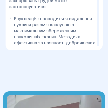
захворювань грудей може
застосовуватися:
Енуклеація: проводиться видалення
пухлини разом з капсулою з
максимальним збереженням
навколишніх тканин. Методика
ефективна за наявності доброякісних
новоутворень;
Секторальна резекція або
лампектомія: хірург проводить
сегментарне видалення ділянки
молочної залози, в якій наявний
патологічний процес;
Квадрантектомія: передбачає
видалення ¼ молочної залози разом
з регіонарними лімфатичними
вузлами, застосовується на