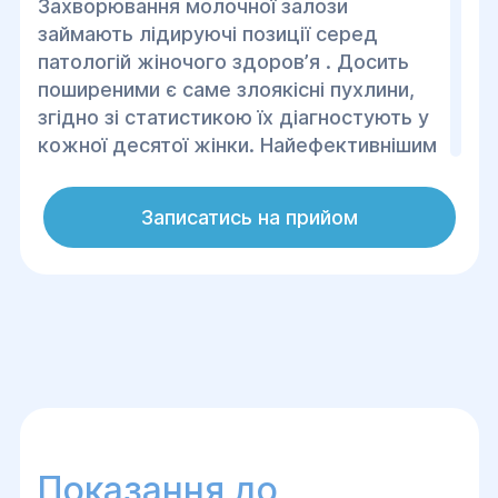
Захворювання молочної залози
займають лідируючі позиції серед
патологій жіночого здоровʼя . Досить
поширеними є саме злоякісні пухлини,
згідно зі статистикою їх діагностують у
кожної десятої жінки. Найефективнішим
методом лікування захворювань
молочної залози є хірургічне втручання.
Записатись на прийом
Сучасна медицина дозволяє у більшості
випадків відмовитися від тотальної
мастектомії(повного видалення органу).
Хірурги центру «Геліос» спеціалізуються
на проведенні органозберігаючих
втручань на молочній залозі з
максимальним збереженням естетики,
природної форми та можливістю
корекції методиками пластичної хірургії.
Показання до