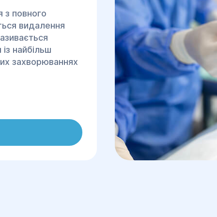
я з повного
ться видалення
називається
 із найбільш
них захворюваннях