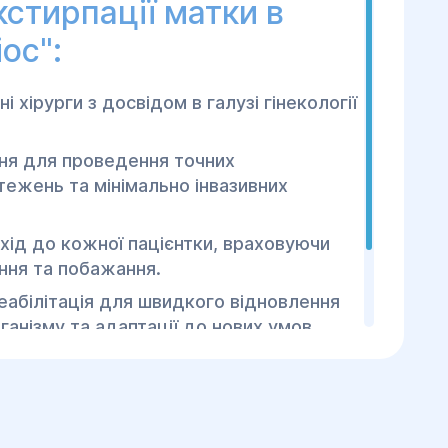
стирпації матки в
ос":
і хірурги з досвідом в галузі гінекології
ня для проведення точних
тежень та мінімально інвазивних
дхід до кожної пацієнтки, враховуючи
ання та побажання.
еабілітація для швидкого відновлення
ганізму та адаптації до нових умов.
 хірургії та реабілітації "Геліос" для
ваної медичної допомоги та
ду екстирпації матки!