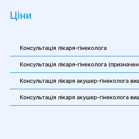
лікарів.
Ціни
Протягом перших днів після операції
можуть бути призначені
знеболювальні препарати та
препарати для попередження
інфекцій.
Консультація лікаря-гінеколога
Важливим етапом є відновлення
гормонального балансу, якщо були
Консультація лікаря-гінеколога (призначе
видалені яєчники, що вимагає
корекції гормональної терапії.
Консультація лікаря акушер-гінеколога вищ
Консультація лікаря акушер-гінеколога вищ