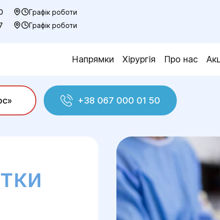
0
Графік роботи
7
Графік роботи
Напрямки
Хірургія
Про нас
Акц
ос»
+38 067 000 01 50
Екстирпація матки з / без придатків
атки