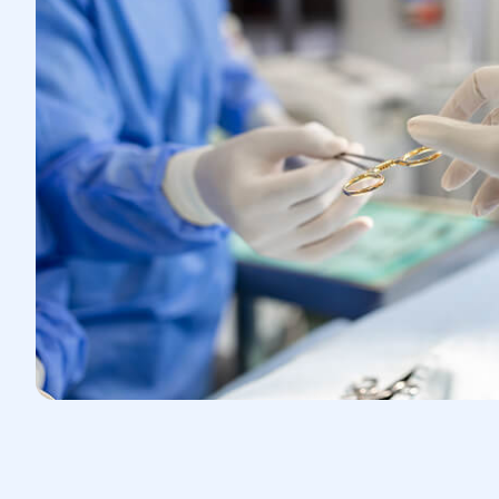
перед операцією.
3.Операція:
Операція проводиться під загальним
або спинальним наркозом.
Метод доступу може бути через
традиційний розріз або
лапароскопічно, залежно від стану
пацієнтки та рекомендацій хірурга.
Лікар видаляє матку, а при
необхідності і яєчники з
фаллопієвими трубами.
4.Реабілітація:
Після операції пацієнтка перебуває в
стаціонарі під спостереженням