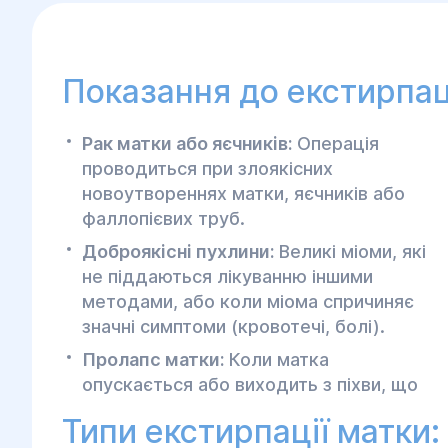
Показання до екстирпаці
Рак матки або яєчників:
Операція
проводиться при злоякісних
новоутвореннях матки, яєчників або
фаллопієвих труб.
Доброякісні пухлини:
Великі міоми, які
не піддаються лікуванню іншими
методами, або коли міома спричиняє
значні симптоми (кровотечі, болі).
Пролапс матки:
Коли матка
опускається або виходить з піхви, що
Типи екстирпації матки: