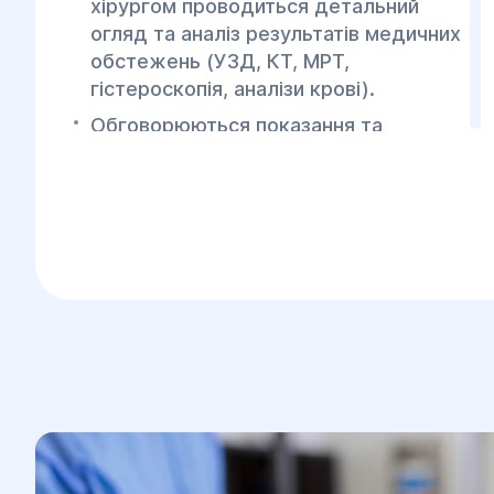
хірургом проводиться детальний
огляд та аналіз результатів медичних
обстежень (УЗД, КТ, МРТ,
гістероскопія, аналізи крові).
Обговорюються показання та
протипоказання для операції, а
також ризики та можливі варіанти
лікування.
2.Підготовка до операції:
Перед операцією пацієнтці можуть
бути призначені додаткові аналізи та
обстеження для оцінки загального
стану здоров’я.
Описуються рекомендації щодо
дієти та прийому лікарських
препаратів, які необхідно припинити