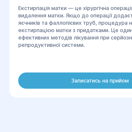
Екстирпація матки — це хірургічна операці
видалення матки. Якщо до операції додає
яєчників та фаллопієвих труб, процедура 
екстирпацією матки з придатками. Це один
ефективних методів лікування при серйоз
репродуктивної системи.
Записатись на прийом