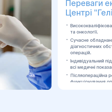
Переваги ек
Центрі "Гелі
Висококваліфікован
та онкології.
Сучасне обладнан
діагностичних обс
операцій.
Індивідуальний пі
всі медичні показ
Післяопераційна р
функціонування ор
Звертайтесь до Центру
отримання кваліфіко
консультацій з приво