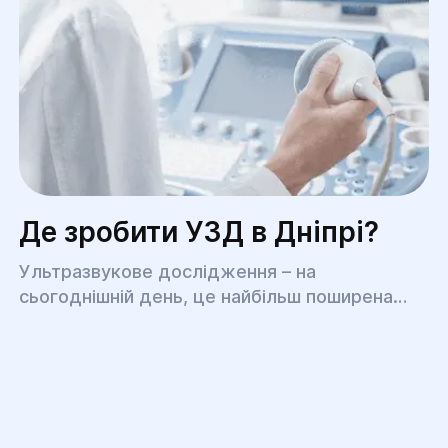
Де зробити УЗД в Дніпрі?
Ультразвукове дослідження – на
сьогоднішній день, це найбільш поширена
медична процедура, що дозволяє швидко,
безболісно, ​​з високою точністю
діагностувати низку різноманітних
захворювань.