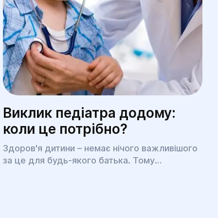
Виклик педіатра додому:
коли це потрібно?
Здоров'я дитини – немає нічого важливішого
за це для будь-якого батька. Тому
консультації педіатра (дитячого лікаря)
мають бути на регулярній основі. Але є
ситуації, коли вихід на вулицю, відвідування
поліклініки для малюка зовсім неприйнятний