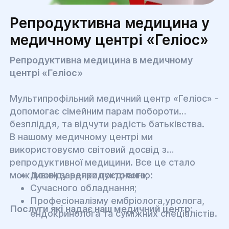
Репродуктивна медицина у
медичному центрі «Геліос»
Репродуктивна медицина в медичному
центрі «Геліос»
Мультипрофільний медичний центр «Геліос» -
допомогає сімейним парам побороти
безпліддя, та відчути радість батьківства.
В нашому медичному центрі ми
використовуємо світовий досвід з
репродуктивної медицини. Все це стало
можливим завдяки поєднанню:
Досвіду репродуктолога;
Сучасного обладнання;
Професіоналізму ембріолога,уролога,
Послуги які надає наш медичний центр:
ендокринолога та суміжних спеціалістів.