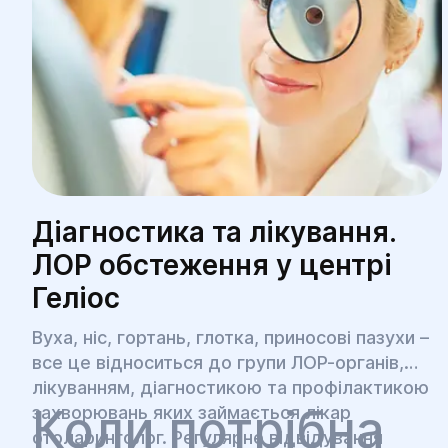
Діагностика та лікування.
ЛОР обстеження у центрі
Геліос
Вуха, ніс, гортань, глотка, приносові пазухи –
все це відноситься до групи ЛОР-органів,
лікуванням, діагностикою та профілактикою
Коли потрібна
захворювань яких займається лікар
отоларинголог. Регулярне відвідування