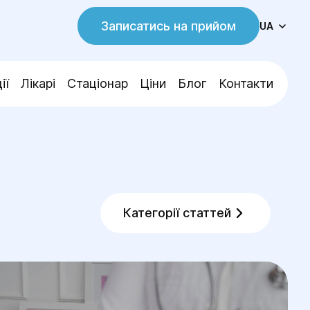
Записатись на прийом
UA
ії
Лікарі
Стаціонар
Ціни
Блог
Контакти
Категорії статтей