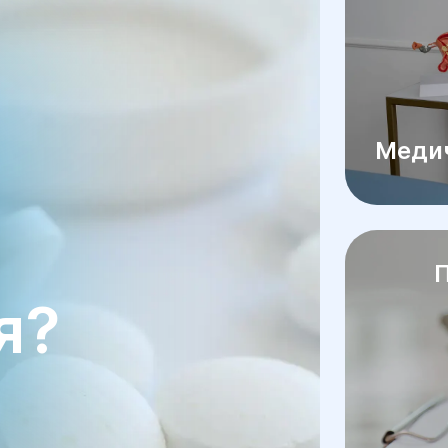
Медич
П
я?