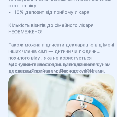
статі та віку
• -10% депозит від прийому лікаря
Кількість візитів до сімейного лікаря
НЕОБМЕЖЕНО!
Також можна підписати декларацію від імені
інших членів сім'ї — дитини чи людини
похилого віку , яка не користується
мобільним телефоном. Батькам чи опікунам
*Документи, необхідні для підписання
достатньо прийти зі своїми документами,
декларації з лікарем: Паспорт + ІПН.
захопивши свідоцтво про народження
дитини чи паспорт та індефікаційний код
літньої людини.