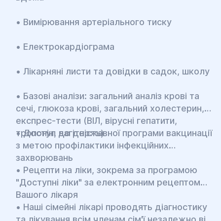
• Вимірювання артеріального тиску
• Електрокардіограма
• Лікарняні листи та довідки в садок, школу
• Базові аналізи: загальний аналіз крові та
сечі, глюкоза крові, загальний холестерин,
експрес-тести (ВІЛ, вірусні гепатити,
тропонін, вагітність)
• Доступ до державної програми вакцинації
з метою профілактики інфекційних
захворювань
• Рецепти на ліки, зокрема за програмою
"Доступні ліки" за електронним рецептом
Вашого лікаря
• Наші сімейні лікарі проводять діагностику
та лікування всім членам сім'ї незалежно від