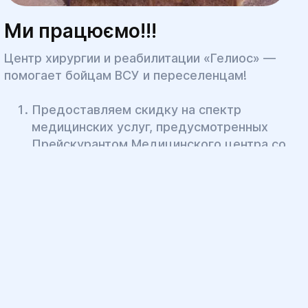
Ми працюємо!!!
Центр хирургии и реабилитации «Гелиос» —
помогает бойцам ВСУ и переселенцам!
Предоставляем скидку на спектр
медицинских услуг, предусмотренных
Прейскурантом Медицинского центра со
скидкой 10% — для внутренне
перемещенных лиц при наличие
электронного направления***.
Воины Вооруженных Сил Украины
получают в Медицинском центре скидку
10%.