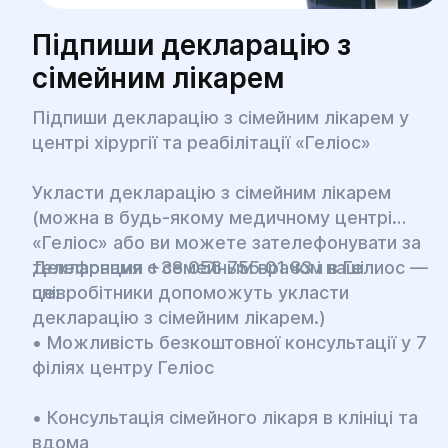
Підпиши декларацію з
сімейним лікарем
Підпиши декларацію з сімейним лікарем у
центрі хірургії та реабілітації «Геліос»
Укласти декларацію з сімейним лікарем
(можна в будь-якому медичному центрі
«Геліос» або ви можете зателефонувати за
телефонами +38 056 755 01 83 і наші
Декларация с семейным врачом в Гелиос —
співробітники допоможуть укласти
це:
декларацію з сімейним лікарем.)
• Можливість безкоштовної консультації у 7
філіях центру Геліос
• Консультація сімейного лікаря в клініці та
вдома