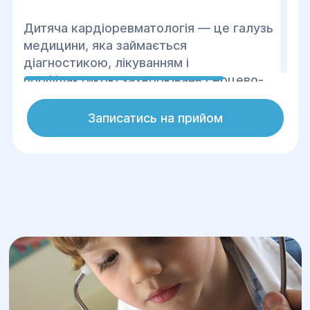
Дитяча кардіоревматологія — це галузь
медицини, яка займається
діагностикою, лікуванням і
профілактикою захворювань серцево-
судинної та сполучної систем у дітей.
Вона поєднує аспекти кардіології та
Записатись на прийом
ревматології, зосереджуючись на
порушеннях роботи серця, судин і
ревматичних захворюваннях.
У центрі «Геліос» надаються
консультації досвідчених лікарів,
сучасна діагностика (ЕХО-КГ, ЕКГ) та
ефективні методи лікування.