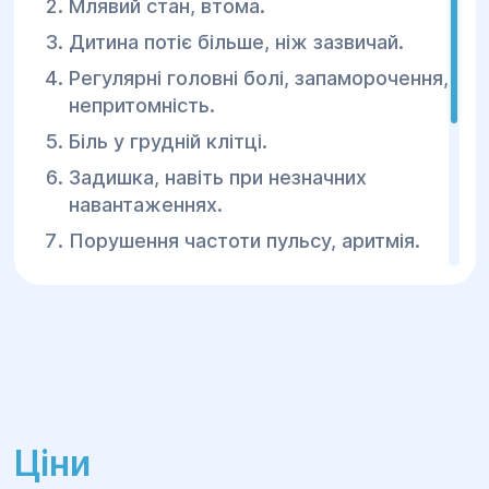
Млявий стан, втома.
Дитина потіє більше, ніж зазвичай.
Регулярні головні болі, запаморочення,
непритомність.
Біль у грудній клітці.
Задишка, навіть при незначних
навантаженнях.
Порушення частоти пульсу, аритмія.
Дефіцит або надлишок маси тіла.
Дитина часто застуджується або
хворіє на ангіну.
Якщо Ви виявили хоча б один з цих ознак,
обов'язково зв'яжіться з адміністраторами
нашого Центру, щоб записатися на прийом
Ціни
до дитячого кардіоревматолога.