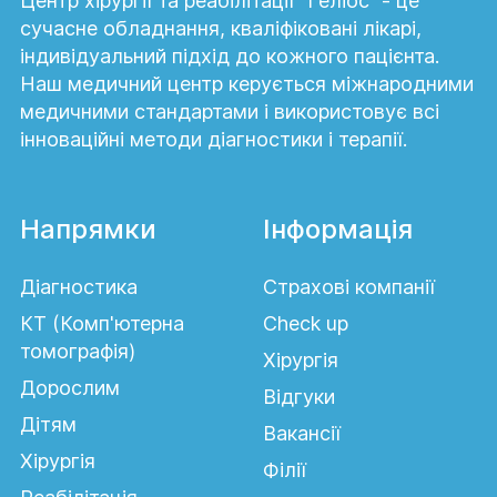
Центр хірургії та реабілітації “Геліос” - це
сучасне обладнання, кваліфіковані лікарі,
індивідуальний підхід до кожного пацієнта.
Наш медичний центр керується міжнародними
медичними стандартами і використовує всі
інноваційні методи діагностики і терапії.
Напрямки
Інформація
Діагностика
Страхові компанії
КТ (Комп'ютерна
Сheck up
томографія)
Хірургія
Дорослим
Відгуки
Дітям
Вакансії
Хірургія
Філії