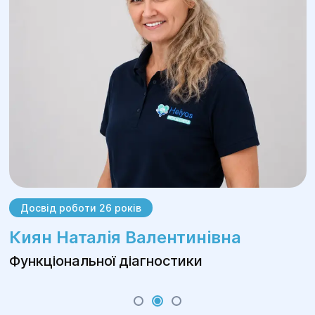
серця.
Доплерографія кровоносних судин.
Добове моніторування тиску.
Рекомендована програма діагностики:
Консультація фахівця-кардіолога,
електрокардіограма, ЕхоКГ, моніторування
електрокардіограми, аналіз крові, тест на
витримку навантаження, повторна
консультація.
Досвід роботи 26 років
Киян Наталія Валентинівна
Функціональної діагностики