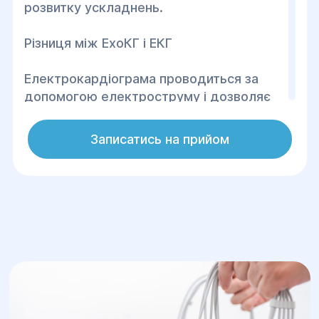
розвитку ускладнень.
Різниця між ЕхоКГ і ЕКГ
Електрокардіограма проводиться за
допомогою електроструму і дозволяє
визначити ритм серцебиття, а також –
інтервали його скорочення і
Записатись на прийом
розслабленого стану. ЕКГ – це
обов'язкова процедура при
проходженні будь-якого стаціонарного
лікування, а також – при
профілактичному медичному огляді для
дорослих і дітей від 3-х місяців життя.
Результати електрокардіограми, які
видає лікар після обстеження,
демонструють нормальний стан серця
або ж різні порушення. Причина появи