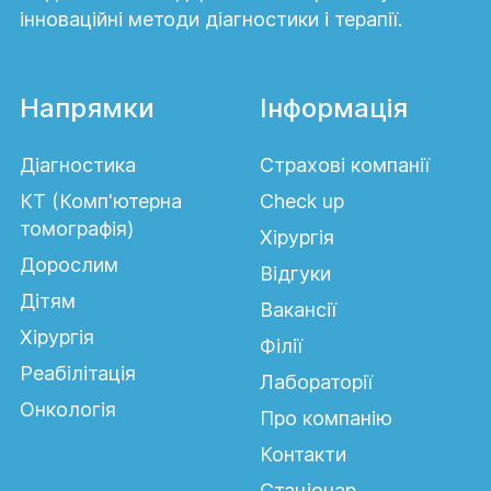
інноваційні методи діагностики і терапії.
Напрямки
Інформація
Діагностика
Страхові компанії
КТ (Комп'ютерна
Сheck up
томографія)
Хірургія
Дорослим
Відгуки
Дітям
Вакансії
Хірургія
Філії
Реабілітація
Лабораторії
Онкологія
Про компанію
Контакти
Стаціонар