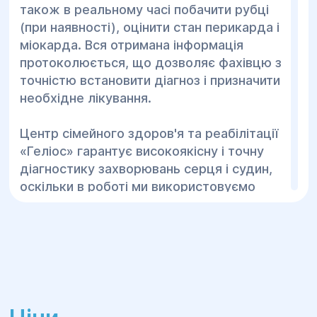
також в реальному часі побачити рубці
(при наявності), оцінити стан перикарда і
міокарда. Вся отримана інформація
протоколюється, що дозволяє фахівцю з
точністю встановити діагноз і призначити
необхідне лікування.
Центр сімейного здоров'я та реабілітації
«Геліос» гарантує високоякісну і точну
діагностику захворювань серця і судин,
оскільки в роботі ми використовуємо
новітнє високотехнологічне обладнання
провідних виробників світу, що істотно
підвищує рівень якості обслуговування.
Діагностичні методи:
Електрокардіограма – специфічний і