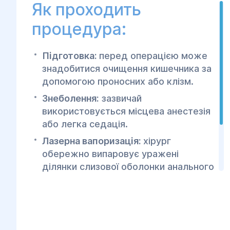
Як проходить
процедура:
Підготовка:
перед операцією може
знадобитися очищення кишечника за
допомогою проносних або клізм.
Знеболення:
зазвичай
використовується місцева анестезія
або легка седація.
Лазерна вапоризація:
хірург
обережно випаровує уражені
ділянки слизової оболонки анального
каналу.
Післяопераційний період:
пацієнт
може відчувати легкий дискомфорт,
який зменшується за кілька днів.