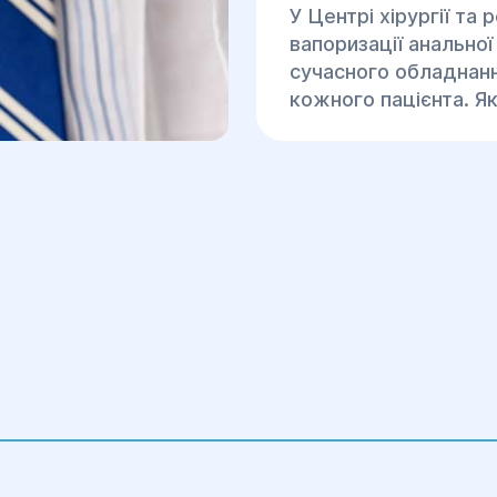
У Центрі хірургії та 
вапоризації анально
сучасного обладнанн
кожного пацієнта. Я
записатися на консул