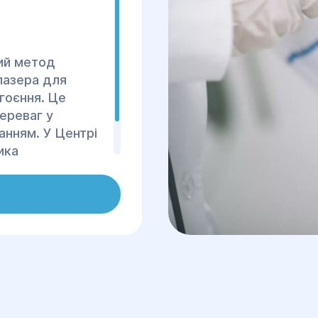
ний метод
лазера для
гоєння. Це
ереваг у
анням. У Центрі
ика
що гарантує
ів.