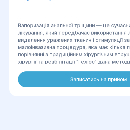
Вапоризація анальної тріщини — це сучас
лікування, який передбачає використання 
видалення уражених тканин і стимуляції за
малоінвазивна процедура, яка має кілька п
порівнянні з традиційним хірургічним втруч
хірургії та реабілітації "Геліос" дана метод
застосовується досвідченими фахівцями, 
високу ефективність і комфорт для пацієнт
Записатись на прийом