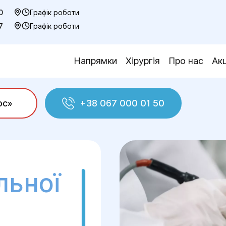
0
Графік роботи
7
Графік роботи
Напрямки
Хірургія
Про нас
Акц
ос»
+38 067 000 01 50
Видалення анальної тріщини
льної