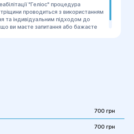
реабілітації "Геліос" процедура
ї тріщини проводиться з використанням
я та індивідуальним підходом до
кщо ви маєте запитання або бажаєте
ьтацію, звертайтеся до наших фахівців.
700 грн
700 грн