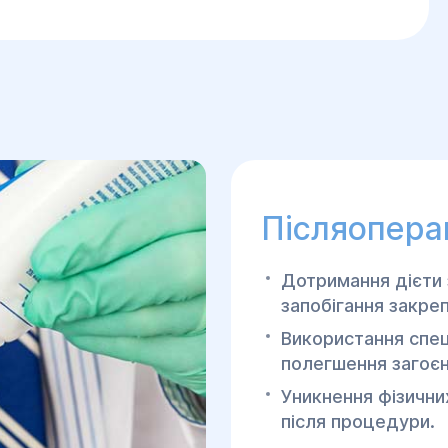
Післяопера
Дотримання дієти 
запобігання закре
Використання спец
полегшення загоєн
Уникнення фізични
після процедури.