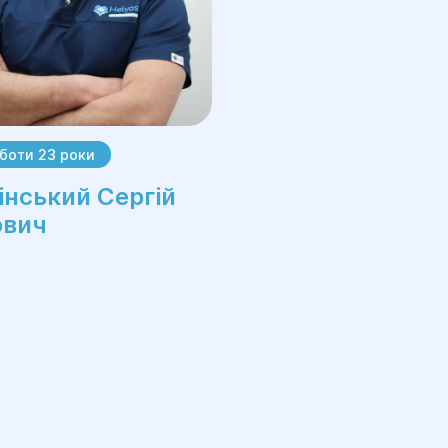
боти 23 роки
інський Сергій
ович