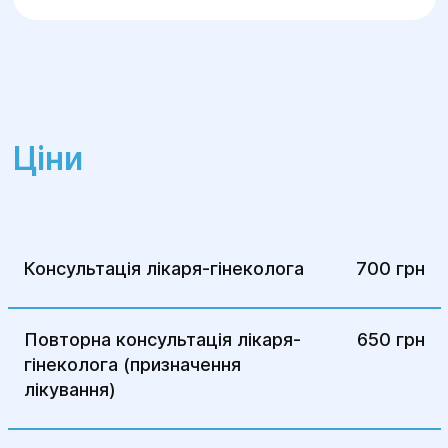
Для точної діагностики
використовуються такі методи:
УЗД органів малого таза — для
виявлення змін у репродуктивних
Ціни
органах.
Лапароскопія — метод, що дозволяє
побачити вогнища ендометріозу
безпосередньо, а також здійснити
Консультація лікаря-гінеколога
700 грн
хірургічне втручання при необхідності.
Гістологічне дослідження тканин,
взятих під час лапароскопії, для
Повторна консультація лікаря-
650 грн
точного підтвердження діагнозу.
гінеколога (призначення
лікування)
Лікування: