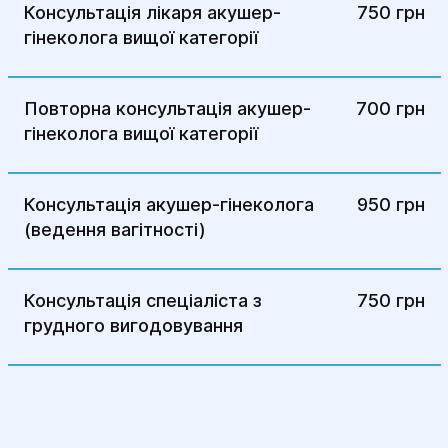
Медикаментозна терапія: Найбільш
Консультація лікаря акушер-
750 грн
поширеним методом є гормональна
гінеколога вищої категорії
терапія, яка сприяє зменшенню росту
ендометріозних вогнищ та полегшенню
симптомів.
Повторна консультація акушер-
700 грн
гінеколога вищої категорії
Хірургічне лікування: Якщо
медикаментозне лікування не дає
результату, проводиться операція для
Консультація акушер-гінеколога
950 грн
видалення вогнищ ендометріозу. Це
(ведення вагітності)
може бути виконано за допомогою
лапароскопії.
Спільна терапія з іншими спеціалістами:
Консультація спеціаліста з
750 грн
У разі необхідності можуть бути
грудного вигодовування
залучені інші лікарі, наприклад,
гастроентерологи або урологи, для
лікування супутніх захворювань, які
можуть виникнути на тлі ендометріозу.