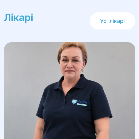
Реабілітація:
Лікарі
Після лікування пацієнтки проходять
Усі лікарі
курс реабілітації, включаючи
контрольні огляди, фізіотерапію та
рекомендації по веденню здорового
способу життя для покращення
загального стану та запобігання
рецидивів.