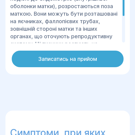
оболонки матки), розростаються поза
маткою. Вони можуть бути розташовані
на яєчниках, фаллопієвих трубах,
зовнішній стороні матки та інших
органах, що оточують репродуктивну
систему. Ці тканини реагують на
гормональні зміни під час менструацій,
що призводить до виникнення
Записатись на прийом
запалення, болю, утворення спайок і
іноді до безпліддя.
Симптоми, при яких