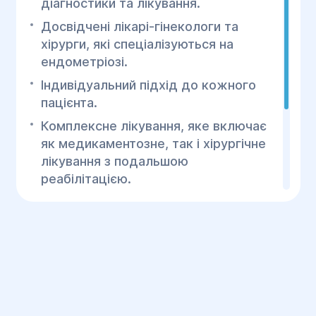
діагностики та лікування.
Досвідчені лікарі-гінекологи та
хірурги, які спеціалізуються на
ендометріозі.
Індивідуальний підхід до кожного
пацієнта.
Комплексне лікування, яке включає
як медикаментозне, так і хірургічне
лікування з подальшою
реабілітацією.
Центр хірургії та реабілітації "Геліос"
пропонує ефективне та безпечне
лікування зовнішнього ендометриозу з
використанням найсучасніших
технологій. Звертайтеся до нас для
діагностики та лікування вже сьогодні!