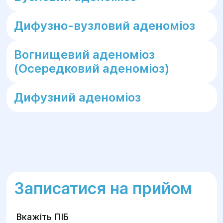
Дифузно-вузловий аденоміоз
Вогнищевий аденоміоз
(Осередковий аденоміоз)
Дифузний аденоміоз
Записатися на прийом
Вкажіть ПІБ