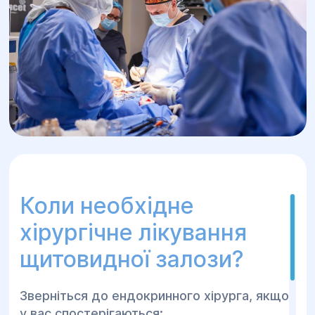
Коли необхідне
хірургічне лікування
щитовидної залози?
Зверніться до ендокринного хірурга, якщо
у вас спостерігаються: