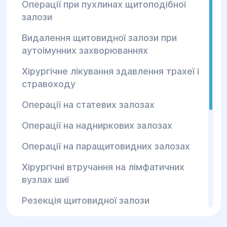
Операції при пухлинах щитоподібної
Тиреоїдектомія
– повне видалення
залози
щитовидної залози.
Гемітиреоїдектомія
– часткове
Видалення щитовидної залози при
видалення залози (однієї частки).
аутоімунних захворюваннях
Видалення вузлових утворень
– операція
Хірургічне лікування здавлення трахеї і
при наявності доброякісних і злоякісних
стравоходу
вузлів.
Операції на статевих залозах
Мінімально інвазивні операції
– щадні
методики з швидким відновленням.
Операції на надниркових залозах
Переваги ендокринної
Операції на паращитовидних залозах
хірургії в Центрі
Хірургічні втручання на лімфатичних
«Геліос»
вузлах шиї
Резекція щитовидної залози
Високоточна діагностика та
індивідуальний підхід до кожного
Лобектомія