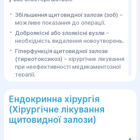
Збільшення щитовидної залози (зоб)
–
можливе показання до операції.
Доброякісні або злоякісні вузли
–
необхідність видалення новоутворень.
Гіперфункція щитовидної залози
(тиреотоксикоз)
– хірургічне лікування
при неефективності медикаментозної
терапії.
Компресійний синдром
– якщо
збільшена залоза здавлює дихальні
Ендокринна хірургія
шляхи або стравохід.
(Хірургічне лікування
Наші послуги в
щитовидної залози)
ендокринній хірургії: