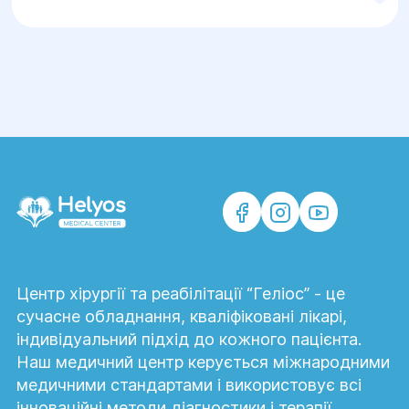
Як змінюється рівень гормонів після
тиреоїдектомії?
Після видалення щитовидної залози або її
частини рівень гормонів коригується за
допомогою замісної терапії.
Ендокринолог розробляє індивідуальний
план лікування, що дозволяє пацієнтові
вести повноцінне життя після операції.
Якими є ризики ускладнень після операції
на щитовидній залозі?
Центр хірургії та реабілітації “Геліос” - це
Сучасна ендокринна хірургія зводить до
сучасне обладнання, кваліфіковані лікарі,
мінімуму ризик ускладнень. Можливі
індивідуальний підхід до кожного пацієнта.
тимчасові зміни голосу, набряки чи
Наш медичний центр керується міжнародними
коливання рівня гормонів, які
медичними стандартами і використовує всі
контролюються під час відновлення під
інноваційні методи діагностики і терапії.