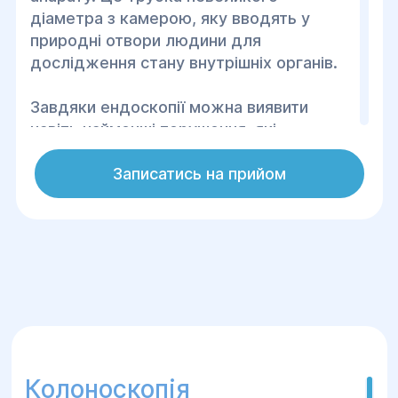
діаметра з камерою, яку вводять у
природні отвори людини для
дослідження стану внутрішніх органів.
Завдяки ендоскопії можна виявити
навіть найменші порушення, які
неможливо побачити за допомогою
ультразвукового дослідження або
Записатись на прийом
рентгенографії.
Пройти ендоскопічне дослідження
можна в Центрі хірургії та реабілітації
«Геліос», де працюють досвідчені
фахівці. Процедура проводиться за
допомогою сучасного обладнання. При
необхідності застосовується наркоз
Колоноскопія