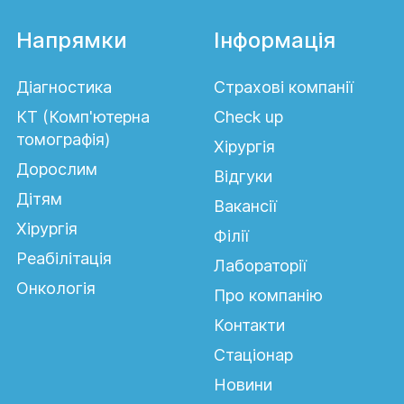
Постійна слабкість;
Напрямки
Інформація
Зупинка невеликої внутрішньокишкової
кровотечі;
Діагностика
Страхові компанії
Загальне нездужання;
КТ (Комп'ютерна
Сheck up
Різка втрата ваги;
томографія)
Хірургія
Наявність в анамнезі виразкового коліту,
Дорослим
Відгуки
хвороби Крона, дивертикульозу, поліпозу
Дітям
та інше;
Вакансії
Хірургія
Вік після 45 років;
Філії
Реабілітація
Генетична схильність до розвитку
Лабораторії
захворювання товстого кишечника;
Онкологія
Про компанію
Контроль після проведення операції;
Контакти
Необхідність взяття біоптату слизової
Стаціонар
оболонки товстого кишківника.
Новини
Крім того, колоноскопія може