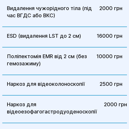
ризику або сімейного анамнезу.
Видалення чужорідного тіла (під
2000 грн
Після лікування захворювань шлунка –
час ВГДС або ВКС)
для оцінки ефективності лікування
виразок або гастритів.
Для моніторингу хронічних
ESD (видалення LST до 2 см)
16000 грн
захворювань – таких як хронічний
гастрит, виразкова хвороба, езофагіт.
Поліпектомія EMR від 2 см (без
10000 грн
Для взяття біопсії – для визначення
гемозажиму)
наявності ракових клітин чи інфекцій.
Гастроскопія є важливим діагностичним
методом для точного виявлення причин
Наркоз для відеоколоноскопії
2500 грн
шлунково-кишкових розладів і для
подальшого визначення тактики лікування.
Наркоз для
2000 грн
відеоезофагогастродуоденоскопії