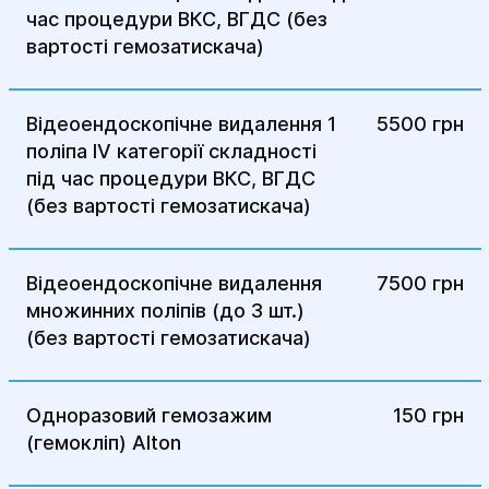
крові, чорного кольору чи змінена
час процедури ВКС, ВГДС (без
консистенція (можливо через
вартості гемозатискача)
внутрішню кровотечу).
Тривалий біль в шлунку після їжі – може
Відеоендоскопічне видалення 1
5500 грн
вказувати на гастрит, виразку або інші
поліпа IV категорії складності
захворювання.
під час процедури ВКС, ВГДС
Втрата ваги без явних причин – це
(без вартості гемозатискача)
може бути ознакою серйозних
захворювань шлунково-кишкового
тракту.
Відеоендоскопічне видалення
7500 грн
множинних поліпів (до 3 шт.)
Постійна нудота та блювання – хронічна
(без вартості гемозатискача)
нудота або блювання можуть бути
симптомами проблем з шлунком чи
дванадцятипалою кишкою.
Одноразовий гемозажим
150 грн
Запідозрений рак шлунка або
(гемокліп) Alton
стравоходу – у разі наявності факторів