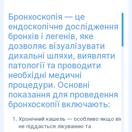
встановити причину.
Біль в животі або здуття – хронічний
Бронхоскопія — це
біль, дискомфорт чи відчуття
ендоскопічне дослідження
переповнення можуть вказувати на
захворювання товстої кишки.
бронхів і легенів, яке
Зміни в звичному режимі випорожнень
дозволяє візуалізувати
– часті зміни, наприклад, чергування
дихальні шляхи, виявляти
запорів і діареї.
патології та проводити
Підозра на рак товстої кишки – за
необхідні медичні
наявності факторів ризику (наприклад,
рак кишечника в родині, вікові зміни).
процедури. Основні
Інші шлунково-кишкові захворювання –
показання для проведення
для оцінки стану при хворобі Крона,
бронхоскопії включають:
виразковому коліті, дивертикуліті та
інших запальних процесах.
Хронічний кашель — особливо якщо він
Поліпи в товстій кишці – для виявлення
не піддається лікуванню та
та видалення поліпів, що можуть