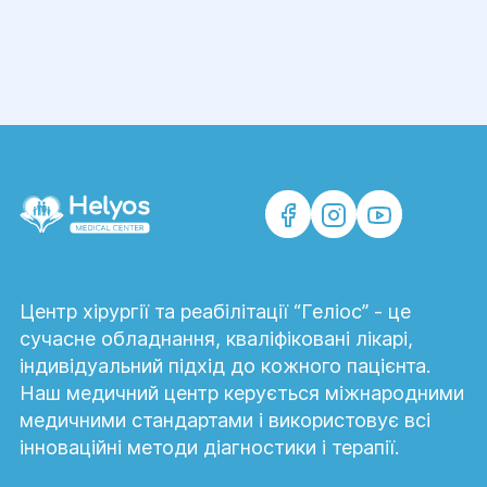
Колоноскопія є найефективнішим
методом для дослідження захворювань
товстого кишечника. Така діагностика
допомагає виявити розвиток
колоректального раку на ранніх стадіях,
що значно збільшує ймовірність
одужання. Показаннями до проведення
колоноскопії є:
Хронічний біль в животі;
Дискомфорт під час дефекації;
Центр хірургії та реабілітації “Геліос” - це
Збільшений метеоризм;
сучасне обладнання, кваліфіковані лікарі,
індивідуальний підхід до кожного пацієнта.
Хронічні закрепи;
Наш медичний центр керується міжнародними
Зміна форми і кольору калу;
медичними стандартами і використовує всі
Поява виділень з анального отвору;
інноваційні методи діагностики і терапії.
Блідість;