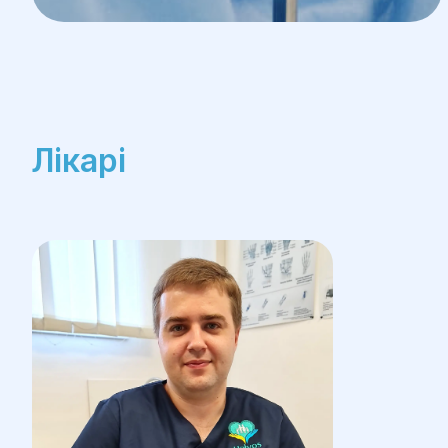
— Пухлиноподібні утворення у тому числі д
фіброми;
кісткові кісти;
хондроми.
Лікарі
Також лікар хірург ортопед виконує ендоп
Проводить хірургічні втручання на кистях 
артроскопію та інші складні оперативні мані