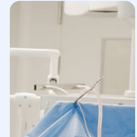
хірургії, травматології та ортопедії. Наші п
отримують ефективні результати лікування
корекції больового синдрому, повертають 
життя.
Завдяки сучасним методам ендопротезува
хірург може відновити суглоб із максима
та результативною реабілітацією.
Коли потрібна консультація хірурга, орто
Лікар хірург травматолог коригує стани, пов
травмами, описаними у списку нижче:
— Переломи різного ступеня тяжкості:
верхнього та нижнього пояса кінцівок;
ключиці;