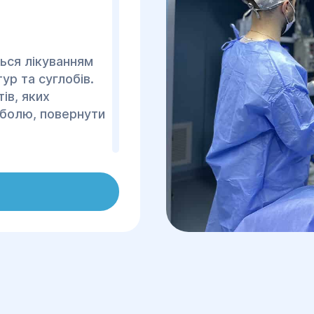
ься лікуванням
ур та суглобів.
ів, яких
 болю, повернути
доров'я та
и лікування
оцінної
ікарів за
ведення
аходів.
" використовують
ини в галузі