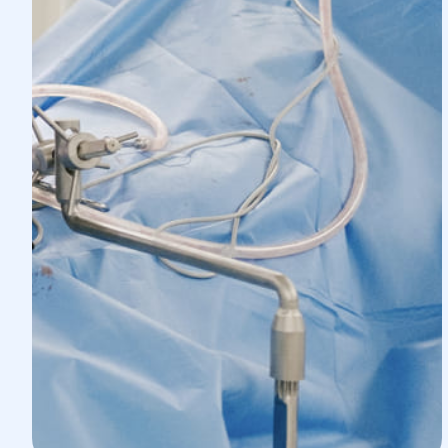
ребер;
вертлюжної западини.
розриви зв'язок та навколосуглобових с
— Артроз.
— Травми та розриви м'язових волокон.
— Остеохондрит.
— Зміна форми та руйнування суглобових х
— Захворювання сухожилля:
тендинопатія;
лігаментіт.