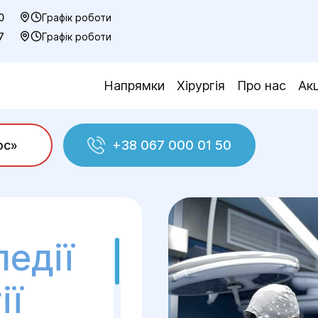
0
Графік роботи
7
Графік роботи
Напрямки
Хірургія
Про нас
Акц
ос»
+38 067 000 01 50
травматології
педії
ії