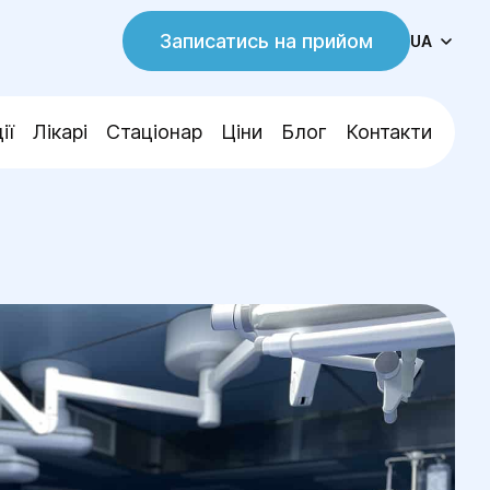
Записатись на прийом
UA
ії
Лікарі
Стаціонар
Ціни
Блог
Контакти