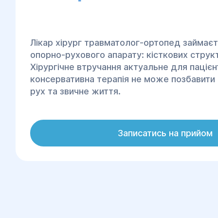
Лікар хірург травматолог-ортопед займаєт
опорно-рухового апарату: кісткових структ
Хірургічне втручання актуальне для пацієнт
консервативна терапія не може позбавити
рух та звичне життя.
Ортопедична хірургія у центрі сімейного з
реабілітації “Геліос” у Дніпрі надає послуг
Записатись на прийом
проблем з кістками та суглобами. Від повн
діагностики від професійних досвідчених л
допомогою сучасного обладнання, до про
оперативних втручань та реабілітаційних з
Фахівці хірурги ортопеди у клініці "Геліос
нові досягнення нашої та зарубіжної медиц