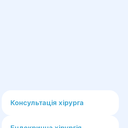
Консультація хірурга
Ендокринна хірургія