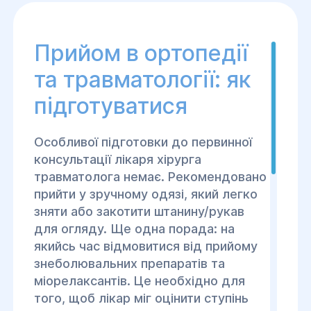
ацієнти
, сприяють
радість руху та
Прийом в ортопедії
та травматології: як
ння, ортопед-
підготуватися
льно ефективною
Особливої ​​підготовки до первинної
консультації лікаря хірурга
педа травматолога
травматолога немає. Рекомендовано
прийти у зручному одязі, який легко
'язані з
зняти або закотити штанину/рукав
для огляду. Ще одна порада: на
якийсь час відмовитися від прийому
знеболювальних препаратів та
міорелаксантів. Це необхідно для
того, щоб лікар міг оцінити ступінь