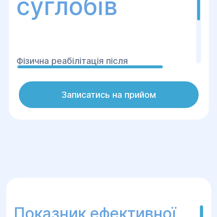
суглобів
Фізична реабілітація після
ендопротезування суглобів у центрі
хірургії та реабілітації "Геліос"
Записатись на прийом
спрямована на швидке та безпечне
відновлення рухової активності
пацієнта.
Показник ефективної