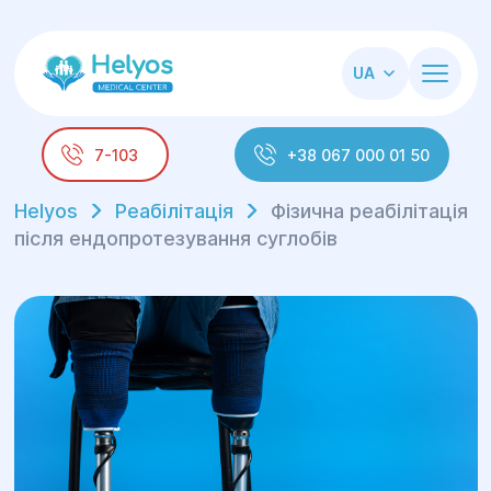
UA
7-103
+38 067 000 01 50
Helyos
Реабілітація
Фізична реабілітація
після ендопротезування суглобів