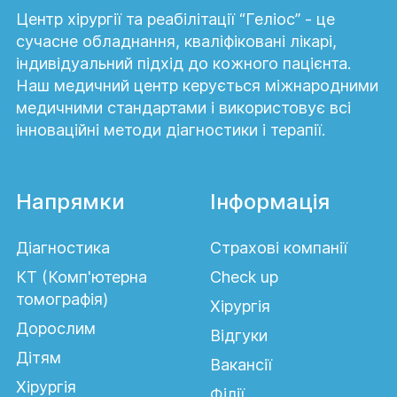
Центр хірургії та реабілітації “Геліос” - це
сучасне обладнання, кваліфіковані лікарі,
індивідуальний підхід до кожного пацієнта.
Наш медичний центр керується міжнародними
медичними стандартами і використовує всі
інноваційні методи діагностики і терапії.
Напрямки
Інформація
Діагностика
Страхові компанії
КТ (Комп'ютерна
Сheck up
томографія)
Хірургія
Дорослим
Відгуки
Дітям
Вакансії
Хірургія
Філії