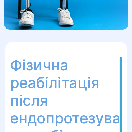
Фізична
реабілітація
після
ендопротезуван