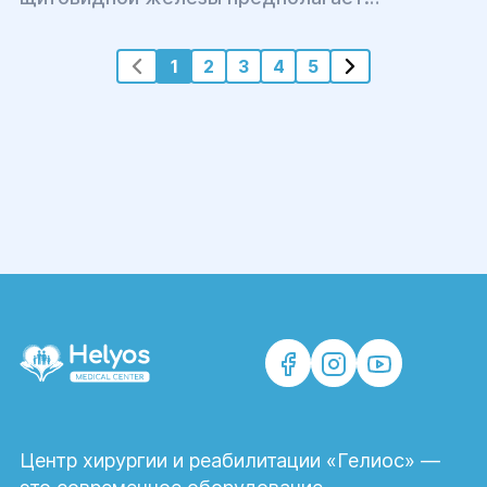
проведение забора материала (биоптата)
тонкоголосым шприцем из узлов для
1
2
3
4
5
детального анализа доброкачественных или
злокачественных изменений.
Центр хирургии и реабилитации «Гелиос» —