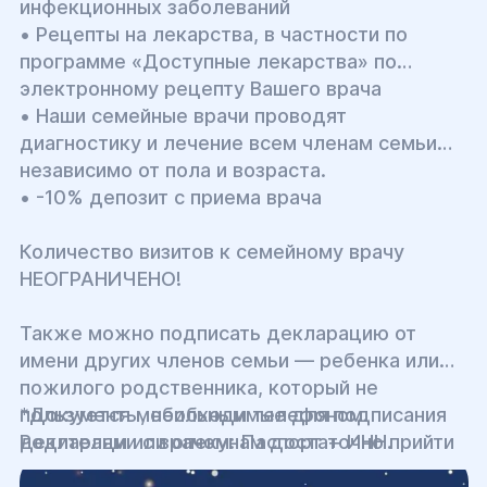
инфекционных заболеваний
• Рецепты на лекарства, в частности по
программе «Доступные лекарства» по
электронному рецепту Вашего врача
• Наши семейные врачи проводят
диагностику и лечение всем членам семьи
независимо от пола и возраста.
• -10% депозит с приема врача
Количество визитов к семейному врачу
НЕОГРАНИЧЕНО!
Также можно подписать декларацию от
имени других членов семьи — ребенка или
пожилого родственника, который не
пользуется мобильным телефоном.
*Документы, необходимые для подписания
Родителям или опекунам достаточно прийти
декларации с врачом: Паспорт + ИНН.
со своими документами, захватив