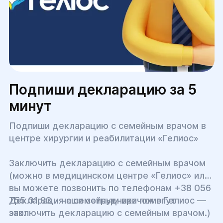
Подпиши декларацию за 5
минут
Подпиши декларацию с семейным врачом в
центре хирургии и реабилитации «Гелиос»
Заключить декларацию с семейным врачом
(можно в медицинском центре «Гелиос» или
вы можете позвонить по телефонам +38 056
755 01 83 и наши сотрудники помогут
Декларация с семейным врачом в Гелиос —
заключить декларацию с семейным врачом.)
это: