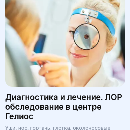
перемещенных лиц при наличие
электронного направления***.
Воины Вооруженных Сил Украины
получают в Медицинском центре скидку
10%.
Диагностика и лечение. ЛОР
обследование в центре
Гелиос
Уши, нос, гортань, глотка, околоносовые