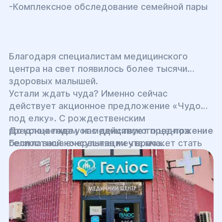
-Комплексное обследование семейной пары
Благодаря специалистам медицинского
центра на свет появилось более тысячи
здоровых малышей.
Устали ждать чуда? Именно сейчас
действует акционное предложение «Чудо
под елку». С рождественским
предложением от медицинского центра
До конца года у нас действует предложение
Гелиос ваша вчерашняя мечта может стать
бесплатной консультации у врача
реальностью сегодня.
репродуктолога и скидка 22% на лечение
бесплодия.