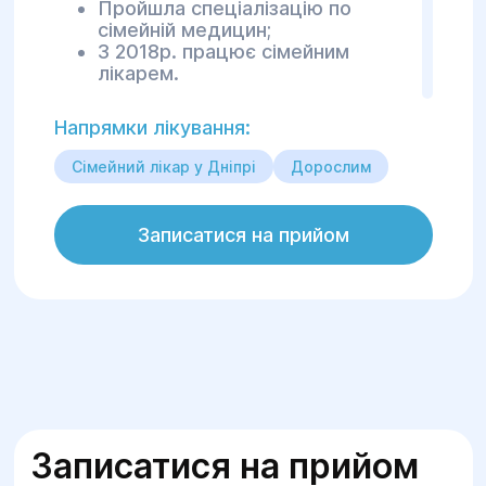
Пройшла спеціалізацію по
сімейній медицин;
З 2018р. працює сімейним
лікарем.
Напрямки лікування:
Лікар надає наступні послуги:
Діагностика захворювань;
Сімейний лікар у Дніпрі
Дорослим
Консультує з приводу прийому
препаратів;
Виписує направлення на здачу
Записатися на прийом
основних аналізів;
Видає направлення на
щеплення;
В разі необхідності, дає
напрямок до фахівців вузького
профілю.
Записатися на прийом