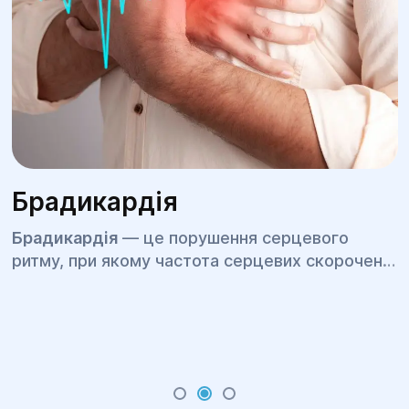
Брадикардія
Брадикардія
— це порушення серцевого
ритму, при якому частота серцевих скорочень
у стані спокою становить менше ніж 60 ударів
за хвилину. Для деяких людей, зокрема
професійних спортсменів, такий пульс може
бути варіантом норми. Однак у багатьох
випадках уповільнення серцевого ритму
свідчить про захворювання серц