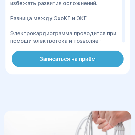
избежать развития осложнений.
Разница между ЭхоКГ и ЭКГ
Электрокардиограмма проводится при
помощи электротока и позволяет
определить ритм сердцебиения, а
также – интервалы его сокращения и
Записаться на приём
расслабленного состояния. ЭКГ – это
обязательная процедура при
прохождении любого стационарного
лечения, а также – при
профилактическом медицинском
осмотре для взрослых и детей от 3-х
месяцев жизни. Результаты
электрокардиограммы, которые выдает
врач после обследования,
демонстрируют нормальное состояние