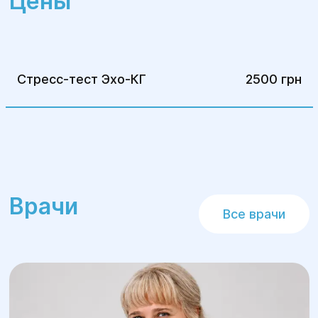
Цены
обслуживания.
Диагностические методы:
Стресс-тест Эхо-КГ
2500 грн
Электрокардиограмма – специфический
и низкочувствительный скрининговый
способ диагностики, благодаря
которому можно лишь предположить
наличие нарушений в работе сердца. ЭКГ
не выявляет ишемические отклонения.
Суточное мониторирование
Врачи
Все врачи
электрокардиограммы – определяет
наличие патологий ритма сердцебиения
и проводимости сердцы, позволяет
анализировать ишемические изменения,
контролировать действие
кардиологических и других