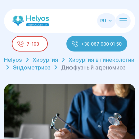
RU
7-103
+38 067 000 01 50
Helyos
Хирургия
Хирургия в гинекологии
Эндометриоз
Диффузный аденомиоз