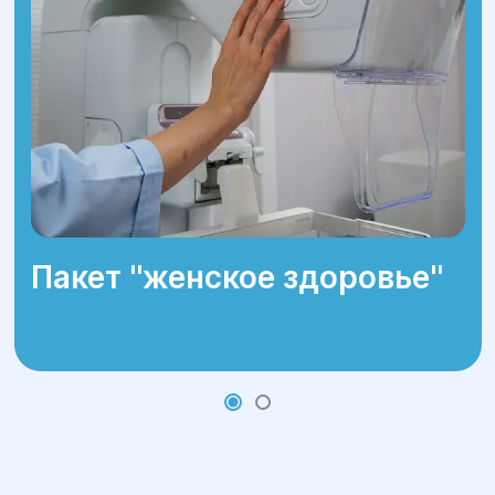
Пакет ''женское здоровье''