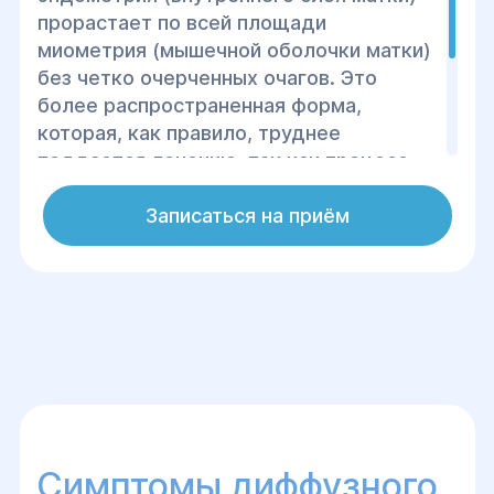
прорастает по всей площади
миометрия (мышечной оболочки матки)
без четко очерченных очагов. Это
более распространенная форма,
которая, как правило, труднее
поддается лечению, так как процесс
поражения матки имеет диффузный
характер, что делает его менее
Записаться на приём
выраженным для диагностики и
лечения.
Симптомы диффузного