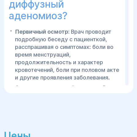
наличие сопутствующих заболеваний.
диффузный
Это заболевание может существенно
аденомиоз?
повлиять на качество жизни, особенно в
случае хронической боли и бесплодия.
Своевременная диагностика и
Первичный осмотр:
Врач проводит
правильное лечение могут значительно
подробную беседу с пациенткой,
улучшить состояние женщины и
расспрашивая о симптомах: боли во
сохранить репродуктивное здоровье.
время менструаций,
продолжительность и характер
кровотечений, боли при половом акте
и другие проявления заболевания.
Оценка медицинской истории:
Врач
выясняет наличие хронических
заболеваний, предыдущих операций,
наличие гинекологических
заболеваний, таких как эндометриоз, а
также их влияние на здоровье
Цены
пациентки.