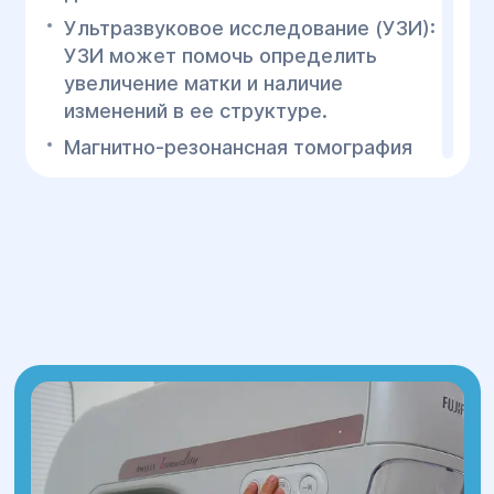
Ультразвуковое исследование (УЗИ):
УЗИ может помочь определить
увеличение матки и наличие
изменений в ее структуре.
Магнитно-резонансная томография
(МРТ): Это наиболее точный метод
для выявления диффузного
аденомиоза, так как он позволяет
точно оценить степень поражения
миометрия.
Гистероскопия: Применяется для
оценки внутреннего слоя матки и
исключения других заболеваний,
таких как полипы или миомы.