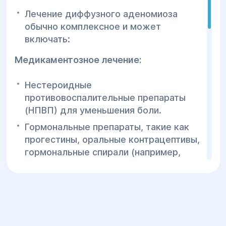
Лечение диффузного аденомиоза
обычно комплексное и может
включать:
Медикаментозное лечение:
Нестероидные
противовоспалительные препараты
(НПВП) для уменьшения боли.
Гормональные препараты, такие как
прогестины, оральные контрацептивы,
гормональные спирали (например,
Мирена), а также препараты,
блокирующие выработку эстрогенов.
Агонисты гонадотропин-релизинг-
гормона (ГнРГ) — для временного
прекращения менструаций и