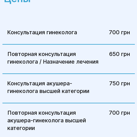
Гинекологический осмотр:
Врач
проводит пальпацию живота и матки
для выявления изменений в ее
размерах или болезненности. При
Консультация гинеколога
700 грн
необходимости определяется наличие
болезненных участков при пальпации
матки или ее стенок.
Повторная консультация
650 грн
гинеколога / Назначение лечения
Диагностические процедуры:
Ультразвуковое исследование (УЗИ):
Консультация акушера-
750 грн
Применяется для выявления
гинеколога высшей категории
возможных изменений в матке, таких
как утолщение стенок или изменения в
структуре тканей.
Повторная консультация
700 грн
акушера-гинеколога высшей
Магнитно-резонансная томография
категории
(МРТ): Даёт более точную картину
распространенности заболевания и