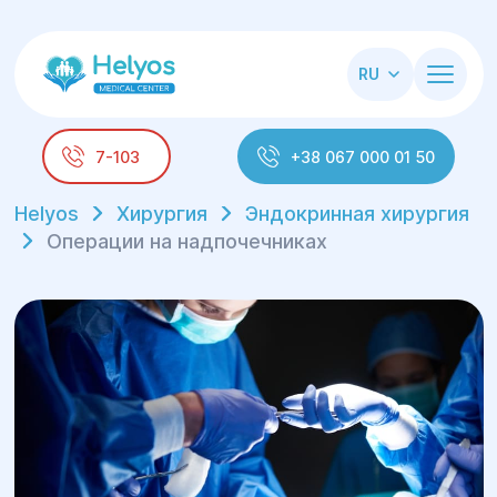
RU
7-103
+38 067 000 01 50
Helyos
Хирургия
Эндокринная хирургия
Операции на надпочечниках