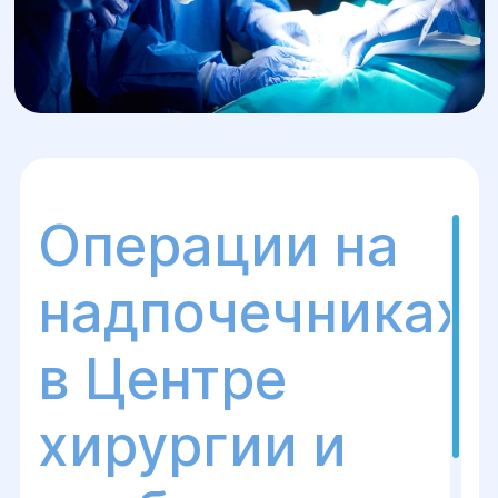
Операции на
надпочечниках
в Центре
хирургии и