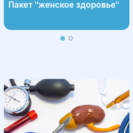
Пакет ''женское здоровье''