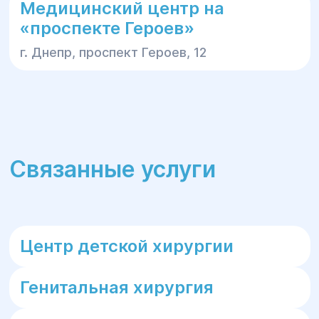
предварительным обезболиванием;
Медицинский центр на
назначить дополнительные
«проспекте Героев»
инструментальные, лабораторные
г. Днепр, проспект Героев, 12
исследования;
направить пациента к специалисту
терапевтического профиля (если
необходимость хирургического
вмешательства отсутствует);
выписать направление на экстренную
Связанные услуги
госпитализацию.
Как проходит
консультация онлайн
Центр детской хирургии
Консультация хирурга онлайн может
Генитальная хирургия
проходить в формате переписки,
видеочата. Пациент имеет возможность: