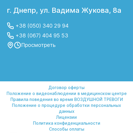
диагностическая лапароскопия –
г. Днепр, ул. Вадима Жукова, 8а
обследование органов брюшной полости с
помощью миниатюрной оптической
+38 (050) 340 29 94
системы (лапароскопа), которая вводится
внутрь полости через прокол. Помимо
+38 (067) 404 95 53
операций, которые проводятся в условиях
Просмотреть
стационара, в медцентре «Гелиос»
выполняются амбулаторные хирургические
манипуляции, диагностические или с
целью лечения заболеваний (пункции,
дренирование, пункционное
дренирование).
Договор оферты
Положение о видеонаблюдении в медицинском центре
Правила поведения во время ВОЗДУШНОЙ ТРЕВОГИ
Положение о процедуре обработки персональных
данных
Лицензии
Политика конфиденциальности
Способы оплаты