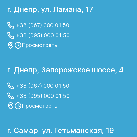
г. Днепр, ул. Ламана, 17
гемиколэктомия – удаление половины
толстой (ободочной) кишки;
+38 (067) 000 01 50
колэктомия – полное удаление толстого
кишечника с сохранением прямой кишки;
+38 (095) 000 01 50
Просмотреть
низкая передняя резекция прямой кишки
– удаление части прямой кишки,
соединение оставшейся части с толстой
кишкой;
г. Днепр, Запорожское шоссе, 4
резекция сигмовидной кишки
+38 (067) 000 01 50
(сигмоидэктомия) – удаление всей
сигмовидной кишки (предпоследнего
+38 (095) 000 01 50
отдела толстой кишки) или ее части;
Просмотреть
обходной гастроэнтероанастомоз –
хирургическое формирование
сообщения между желудком и
г. Самар, ул. Гетьманская, 19
кишечником;