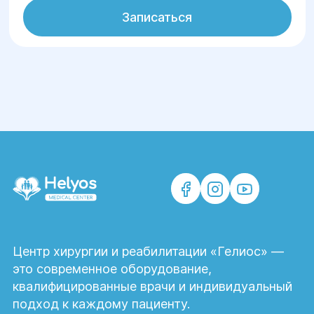
Днепре в медицинском центре «Гелиос»
Записаться
осуществляют диагностику и лечение:
различных травм (раны, разрывы и
растяжения мышц, сухожилий, вывихи,
переломы);
фурункулов, карбункулов, абсцессов,
флегмон, панариция, гидраденита и
других гнойно-воспалительных
процессов;
аппендицита, перитонита;
острого и хронического холецистита,
желчнокаменной болезни,
Центр хирургии и реабилитации «Гелиос» —
холедохолитиаза (камней в желчных
это современное оборудование,
протоках);
квалифицированные врачи и индивидуальный
прободной язвы желудка и
подход к каждому пациенту.
двенадцатиперстной кишки;