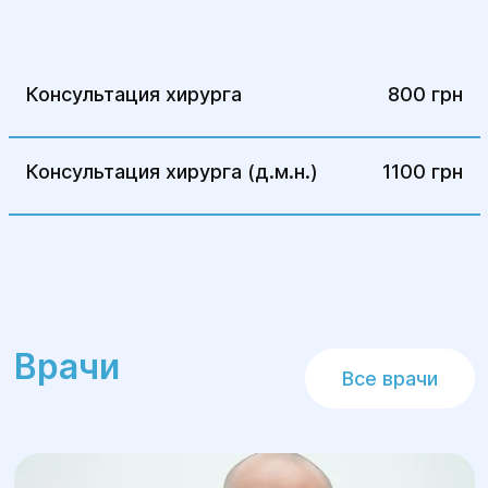
кровохарканье, дегтеобразный кал,
рвота «кофейной гущей»;
наружные кровотечения при ранах;
Консультация хирурга
800 грн
боли в суставах, отечность суставов,
ограничение подвижности;
Консультация хирурга (д.м.н.)
1100 грн
локальный отек тканей, покраснение,
повышение температуры;
долго не заживающие раны, кожные
язвы;
образование гнойников;
появление бородавок, кондилом,
Врачи
родимых пятен, которые увеличиваются
Все врачи
в размере, и других новообразований;
выраженный сосудистый рисунок (сетки,
звездочки), подкожные кровоизлияния.