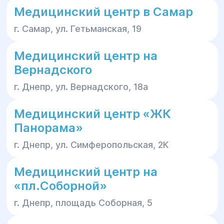
проводить пальпацию (прощупывание),
Медицинский центр в Самар
перкуссию (выстукивание) проблемных
г. Самар, ул. Гетьманская, 19
областей;
оценивать подвижность конечностей и
Медицинский центр на
позвоночника, особенности осанки,
Вернадского
постановку стоп.
г. Днепр, ул. Вернадского, 18а
По итогам осмотра врач может:
Медицинский центр «ЖК
провести хирургические манипуляции в
Панорама»
амбулаторных условиях, под местной
г. Днепр, ул. Симферопольская, 2К
анестезией (вскрытие и дренирование
гнойников, склерозирование сосудов,
Медицинский центр на
удаление доброкачественных кожных и
подкожных новообразований);
«пл.Соборной»
провести инвазивные диагностические
г. Днепр, площадь Соборная, 5
манипуляции (пункцию, биопсию) с