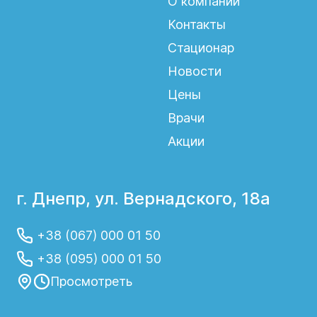
О компании
новообразований желудочно-кишечного
Контакты
тракта, печени, желчного пузыря,
Стационар
селезенки;
Новости
разрывов селезенки;
Цены
спленомегалии (увеличения селезенки);
Врачи
келоидных рубцов (доброкачественного
Акции
разрастания соединительной ткани).
Виды операций,
г. Днепр, ул. Вернадского, 18а
которые мы делаем
+38 (067) 000 01 50
аппендэктомия лапароскопическая –
удаление аппендикса через проколы;
+38 (095) 000 01 50
холецистэктомия лапароскопическая –
Просмотреть
удаление желчного пузыря через
проколы;