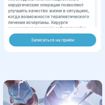
хирургические операции позволяют
улучшить качество жизни в ситуациях,
когда возможности терапевтического
лечения исчерпаны. Хирурги
занимаются лечением заболеваний и
травм с применением хирургического
вмешательства (операции).
Записаться на приём
Хирургические операции также могут
выполняться в профилактических и
диагностических целях. Хирургия в
Днепре отлично развита, по количеству
клиник, медцентров с хирургическими
отделениями, а также специалистов
профиля частный хирург Днепр
превосходит многие города Украины.
К ведущим частным медучреждениям
Днепра относится медицинский центр