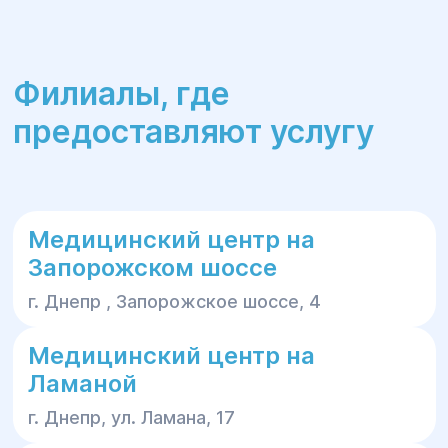
выполнить гигиенические процедуры;
надеть удобную одежду, которая легко
снимается.
Филиалы, где
Как проходит
предоставляют услугу
консультация хирурга
Консультация хирурга начинается с опроса,
уточнения жалоб, изучения медицинской
Медицинский центр на
документации (сбора анамнеза). Затем
Запорожском шоссе
проводится осмотр, в зависимости от
г. Днепр , Запорожское шоссе, 4
жалоб пациента хирург может:
Медицинский центр на
оценивать состояние кожных покровов и
Ламаной
мягких тканей (цвет кожи, нарушения
целостности, наличие гнойников,
г. Днепр, ул. Ламана, 17
новообразований, отечность тканей);