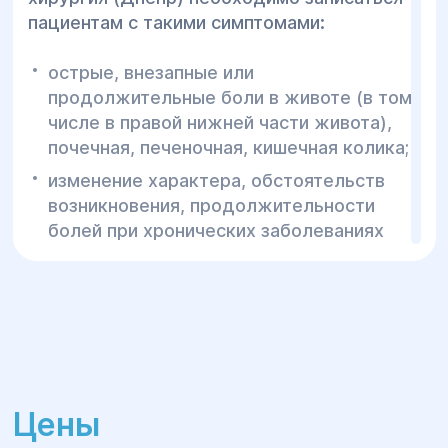
пациентам с такими симптомами:
острые, внезапные или
продолжительные боли в животе (в том
числе в правой нижней части живота),
почечная, печеночная, кишечная колика;
изменение характера, обстоятельств
возникновения, продолжительности
болей при хронических заболеваниях
ЖКТ;
боли в животе в сочетании со вздутием,
нарушением отхождения газов, запором;
признаки внутреннего кровотечения –
слабость, бледность, снижение
артериального давления,
Цены
головокружение, примеси крови в
рвотных, каловых массах, моче,