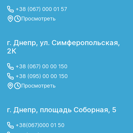
операция при кишечной непроходимости
+38 (067) 000 01 57
– удаление участка кишечника или спаек,
Просмотреть
которые вызывают непроходимость, по
показаниям – установка стента (трубки)
в просвет кишечника;
г. Днепр, ул. Симферопольская,
резекция желудка – удаление части
2К
желудка с последующим
восстановлением непрерывности ЖКТ;
+38 (067) 00 00 150
геморроидэктомия – удаление
+38 (095) 00 00 150
геморроидальных узлов;
Просмотреть
грыжесечение (герниопластика) –
ушивание грыжевого дефекта с
аллопластикой (укреплением грыжевых
г. Днепр, площадь Соборная, 5
ворот синтетическими имплантатами);
резекция печени – удаление части
+38(067)000 01 50
печени, пораженной патологическим