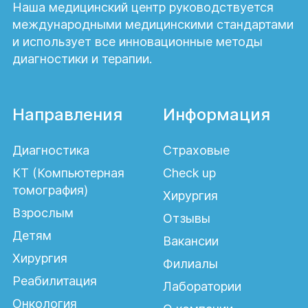
Наша медицинский центр руководствуется
непроходимости кишечника;
международными медицинскими стандартами
и использует все инновационные методы
грыж (то есть выпячивания внутренних
диагностики и терапии.
органов за пределы нормальных
анатомических границ) различных
локализаций и происхождения –
паховых, пахово-мошоночных, пупочных,
Направления
Информация
диафрагмальных, послеоперационных;
Диагностика
Страховые
геморроя;
КТ (Компьютерная
Check up
свищей (патологических ходов между
томография)
двумя полостными органами либо
Хирургия
между естественной полостью и
Взрослым
Отзывы
наружными тканями);
Детям
Вакансии
кист (патологических полостей в тканях
Хирургия
Филиалы
и органах);
Реабилитация
Лаборатории
паразитарных поражений печени,
Онкология
селезенки;