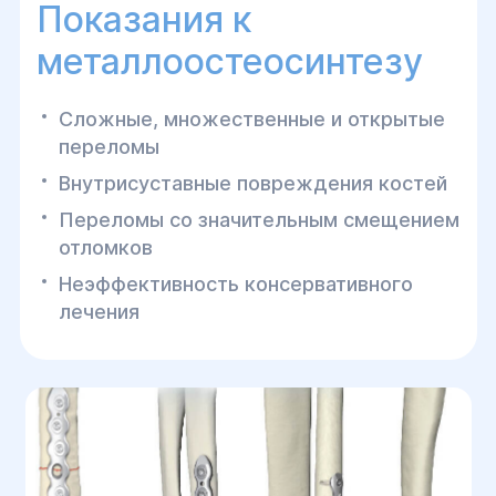
Показания к
функциональности поврежденной
области.
металлоостеосинтезу
Сложные, множественные и открытые
переломы
Внутрисуставные повреждения костей
Переломы со значительным смещением
отломков
Неэффективность консервативного
лечения