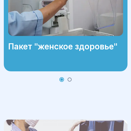
Пакет ''женское здоровье''