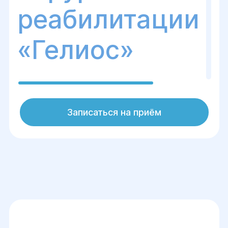
реабилитации
«Гелиос»
Металлоостеосинтез – это современный
Записаться на приём
метод хирургического лечения
переломов, который предусматривает
фиксацию костных отломков с
помощью металлических конструкций
(пластин, винтов, штифтов, спиц). В
Центре хирургии и реабилитации
«Гелиос» мы применяем передовые
технологии остеосинтеза для быстрого
восстановления целостности кости и