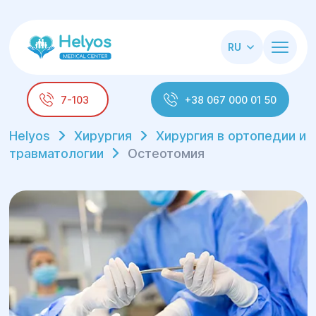
RU
7-103
+38 067 000 01 50
Helyos
Хирургия
Хирургия в ортопедии и
травматологии
Остеотомия