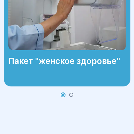
Пакет ''женское здоровье''