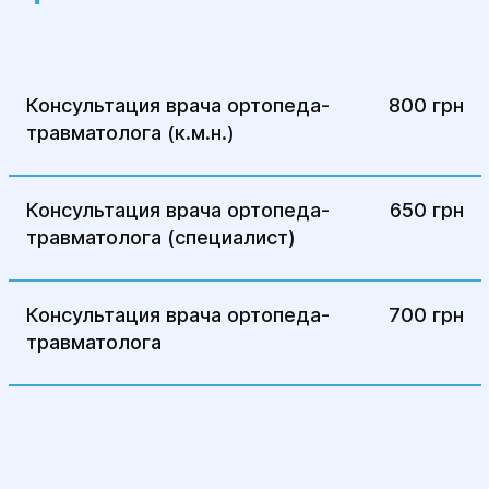
ускорения регенерации костной ткани.
Если вам необходимо лечение
деформаций костей или суставов,
обращайтесь в Центр хирургии и
Консультация врача ортопеда-
800 грн
реабилитации «Гелиос» для получения
травматолога (к.м.н.)
квалифицированной помощи!
Консультация врача ортопеда-
650 грн
травматолога (специалист)
Консультация врача ортопеда-
700 грн
травматолога