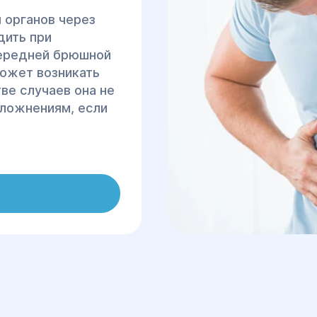
 органов через
дить при
передней брюшной
может возникать
тве случаев она не
сложнениям, если