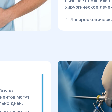
вызывает боль или 
хирургическое лечен
Лапароскопическа
малоинвазивный м
разрезы вводятся
исправления грыж
наблюдается быст
Открытая герниоп
лапароскопически
традиционная опе
быть необходимо 
наличии осложнен
Послеопера
бычно
циентов могут
Лапароскопия:
Пос
лько дней.
пациент может бы
ние занимает