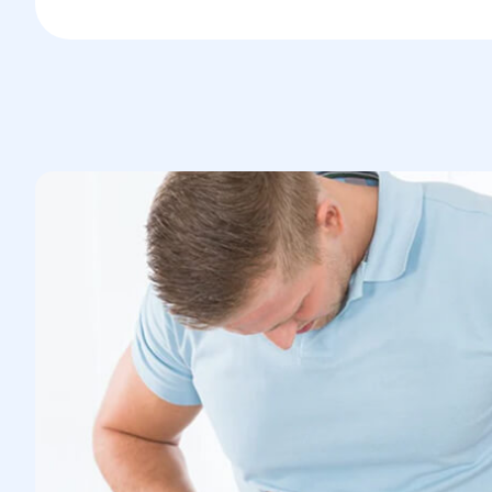
оценки ее взаимодействия с другими
органами.
Рентген или КТ (по необходимости)
для оценки состояния брюшной
стенки и возможных осложнений.
Лабораторные анализы для общей
оценки состояния организма.
3.Оценка показаний к операции:
Врач
решает, нужно ли проводить
хирургическое вмешательство на
основе размера грыжи, наличия болей
и других осложнений. В некоторых
случаях, если грыжа не вызывает
осложнений, может быть предложено
наблюдение.