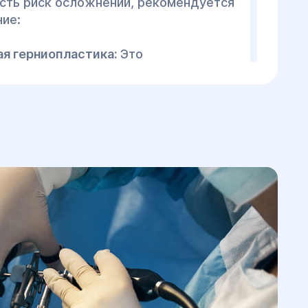
есть риск осложнений, рекомендуется
ие:
я герниопластика:
Это
етод, при котором через маленькие
 инструменты и камера для
и. После операции обычно
рое восстановление.
ластика:
В случаях, когда
й метод не подходит, выполняется
рация с большим разрезом. Это может
при больших пупочных грыжах или
ий.
ционный период:
ле лапароскопической операции
ть выписан на следующий день или