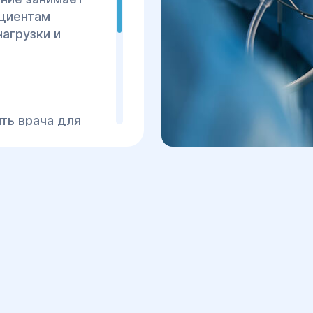
через несколько д
ациентам
Открытая операц
агрузки и
пациент может ост
зависимости от с
ть врача для
недель, чтобы
и предотвратить
редоставляет
нии пупочных
ких методов.
исаться на