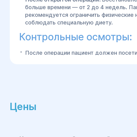
больше времени — от 2 до 4 недель. П
рекомендуется ограничить физические н
соблюдать специальную диету.
Контрольные осмотры:
После операции пациент должен посети
контрольного осмотра через несколько 
убедиться в успешном восстановлении 
возможные осложнения.
Центр хирургии и реабилитации "Гелиос"
п
высококвалифицированную помощь в лече
грыж с помощью современных хирургичес
Цены
Если у вас есть вопросы или вы хотите зап
консультацию, обращайтесь в наш центр.