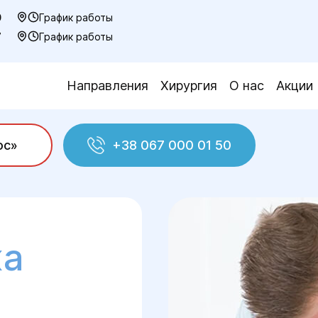
0
График работы
7
График работы
Направления
Хирургия
О нас
Акции
ос»
+38 067 000 01 50
чение грыжи
Грыжи живота
Пупочная грыж
жа