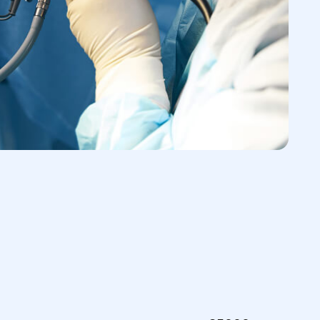
ней.
ия:
После традиционной операции
аваться в больнице от 5 до 7 дней, в
ложности вмешательства.