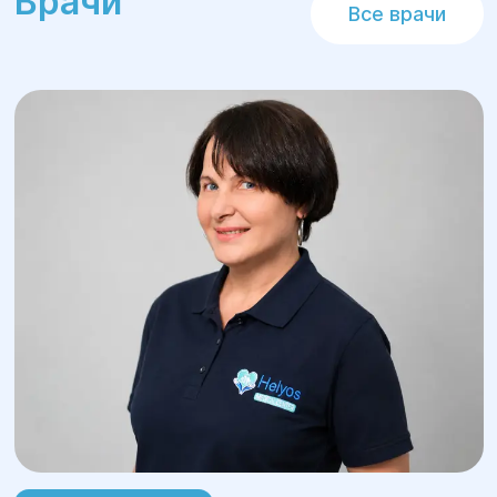
Врачи
абсолютно безопасна и анонимна.
Все врачи
Замораживание спермы
– полученная
сперма замораживается и хранится до
момента использования для
искусственного оплодотворения.
Использование спермы
–
замороженная сперма используется
для проведения процедур
искусственного оплодотворения
(например, внутриматочной
инсеминации или экстракорпорального
оплодотворения), когда это
необходимо пациентам.
Преимущества
донорства спермы в