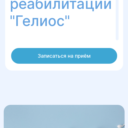
реабилитации
"Гелиос"
Центр хирургии и реабилитации
Записаться на приём
"Гелиос" предлагает анонимное и
безопасное донорство спермы для пар,
сталкивающихся с проблемами зачатия.
Мы обеспечиваем высокий уровень
конфиденциальности и соблюдаем все
медицинские стандарты, чтобы
гарантировать здоровье доноров и
пациентов на каждом этапе процесса.
Донорство спермы позволяет
женщинам или парам, испытывающим