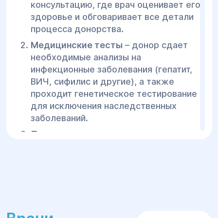
консультацию, где врач оценивает его
здоровье и обговаривает все детали
процесса донорства.
Медицинские тесты
– донор сдает
необходимые анализы на
инфекционные заболевания (гепатит,
ВИЧ, сифилис и другие), а также
проходит генетическое тестирование
для исключения наследственных
заболеваний.
Психологическое тестирование
–
донор проходит оценку
психологического состояния для
подтверждения его готовности к
участию в программе донорства.
Процесс сдачи спермы
– донор сдает
сперму в условиях клиники. Процедура