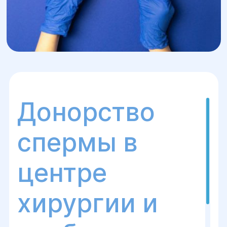
Донорство
спермы в
центре
хирургии и