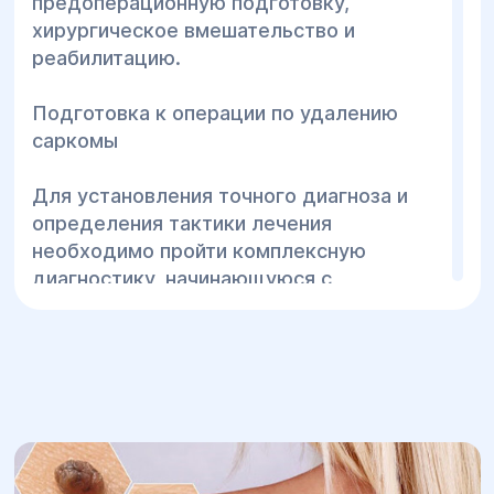
предоперационную подготовку,
Параличи, парезы.
хирургическое вмешательство и
Кроме того, выраженность симптомов
реабилитацию.
зависит от стадии развития рака и
локализации метастазов. В
Подготовка к операции по удалению
запущенных случаях возникает
саркомы
тяжелая интоксикация и кахексия.
Для установления точного диагноза и
определения тактики лечения
необходимо пройти комплексную
диагностику, начинающуюся с
консультации врача-терапевта. При
подозрении развития злокачественной
опухоли пациента направляют к
онкологу, который назначает следующие
дополнительные обследования:
Клинический анализ крови и мочи;