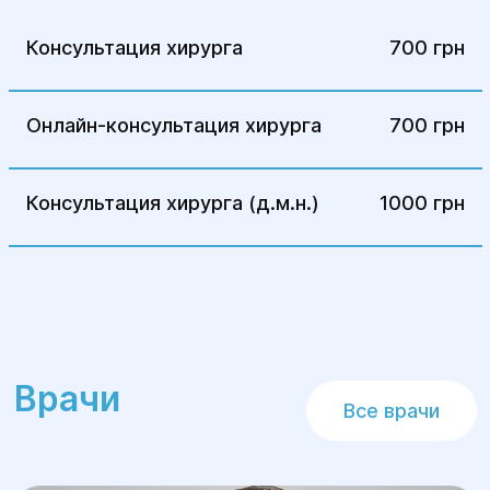
Введение наркоза;
Консультация хирурга
700 грн
Проведение разрезов;
Удаление злокачественного
Онлайн-консультация хирурга
700 грн
новообразования, лимфоузлов и
метастазов;
Наложение швов;
Консультация хирурга (д.м.н.)
1000 грн
Завершение операции.
Реабилитация
Срок реабилитационного периода
зависит от объема оперативного
Врачи
вмешательства, наличия осложнений и
Все врачи
состояния здоровья пациента. Обычно
больной находится в клинике в течение
2-5 дней под постоянным наблюдением