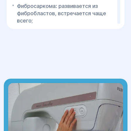
Фибросаркома: развивается из
фибробластов, встречается чаще
всего;
Ангиосаркома: возникает из клеток
сосудов (например, саркома
Капоши);
Липосаркома: характеризуется
развитием опухоли из жировых
клеток;
Остеосаркома: возникает из
остеобластов;
Нейросаркома: развивается из
нервной ткани;
Лимфосаркома: формируется из
клеток лимфатической системы;
Гастроинтестинальная стромальная