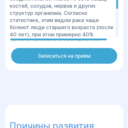
костей, сосудов, нервов и других
структур организма. Согласно
статистике, этим видом рака чаще
болеют люди старшего возраста (после
40 лет), при этом примерно 40%
случаев опухолей соединительной
ткани поражают нижние конечности.
Саркома относится к редким
Записаться на приём
патологиям, однако она
характеризуется агрессивным ростом и
быстрым метастазированием.
Причины развития