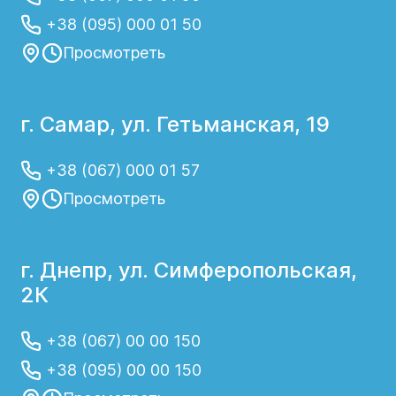
клинике "Гелиос"
+38 (095) 000 01 50
Метод лечения острого риносинусита у
Просмотреть
детей зависит от причины заболевания и
выраженности симптомов. В
большинстве случаев применяется
г. Самар, ул. Гетьманская, 19
консервативная терапия для улучшения
самочувствия:
+38 (067) 000 01 57
Просмотреть
Промывание носа;
Сосудосуживающие капли для
уменьшения отека;
г. Днепр, ул. Симферопольская,
Жаропонижающие средства;
2К
Противовоспалительные средства;
Ингаляции;
+38 (067) 00 00 150
Соблюдение правил гигиены и
+38 (095) 00 00 150
употребление большого количества