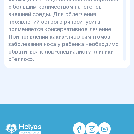
с большим количеством патогенов
внешней среды. Для облегчения
проявлений острого риносинусита
применяется консервативное лечение.
При появлении каких-либо симптомов
заболевания носа у ребенка необходимо
обратиться к лор-специалисту клиники
«Гелиос».
Симптомы острого
риносинусита у детей
Острый риносинусит у ребенка имеет
выраженные признаки, которые
появляются уже в первые дни
заболевания. Родители могут заметить
следующие симптомы: