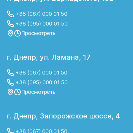
Ослабление иммунитета;
+38 (067) 000 01 50
Наличие инородного тела в носу.
Препятствие для оттока слизи может
+38 (095) 000 01 50
повлечь за собой развитие воспаления;
Просмотреть
Анатомические особенности верхних
дыхательных путей;
Пассивное курение и влияние токсичных
г. Днепр, ул. Ламана, 17
веществ на слизистую носа.
Правильная диагностика причины
+38 (067) 000 01 50
острого риносинусита поможет
+38 (095) 000 01 50
подобрать эффективное лечение и
Просмотреть
избежать развития осложнений.
Лечение острого
г. Днепр, Запорожское шоссе, 4
риносинусита у детей в
+38 (067) 000 01 50