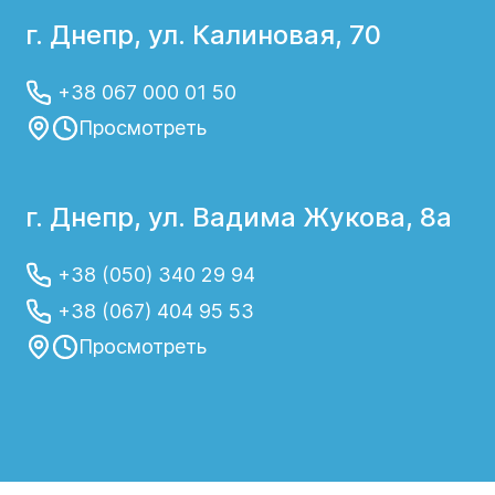
безболезненное и эффективное.
г. Днепр, ул. Калиновая, 70
Осложнение острого
+38 067 000 01 50
риносинусита в
Просмотреть
детском возрасте
г. Днепр, ул. Вадима Жукова, 8а
Если есть подозрение на острый
риносинусит у детей – лечение
+38 (050) 340 29 94
необходимо начать в первые дни для
+38 (067) 404 95 53
предупреждения развития осложнений.
Отсутствие должной терапии может
Просмотреть
привести к следующим последствиям:
Переход заболевания в хроническую
форму;
Распространение инфекции с развитием