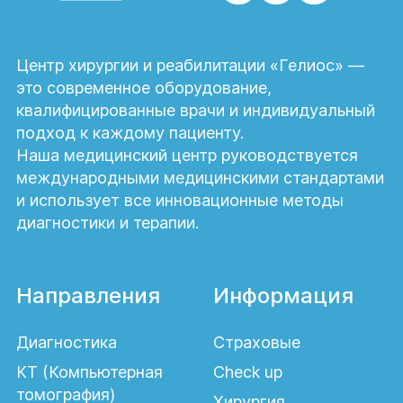
Заложенность носа;
Центр хирургии и реабилитации «Гелиос» —
Смена голоса;
это современное оборудование,
Наличие выделений из носа;
квалифицированные врачи и индивидуальный
Кашель и чихание;
подход к каждому пациенту.
Наша медицинский центр руководствуется
Покраснение ноздрей;
международными медицинскими стандартами
Повышение температуры тела;
и использует все инновационные методы
Слабость и ухудшение аппетита у ребенка;
диагностики и терапии.
Неприятный запах изо рта.
Кроме того, ребенок может жаловаться
Направления
Информация
на головные боли и давление в зоне
лица. У грудных детей острый
риносинусит сопровождается
Диагностика
Страховые
повышенной плаксивостью и отеком в
КТ (Компьютерная
Check up
области глаз.
томография)
Хирургия