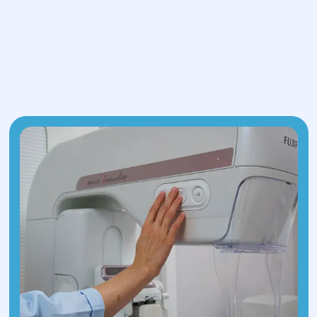
исследуют состояние слизистой
желудка и могут взять биоптат для
гистологического исследования. Для
подтверждения диагноза врачи центра
"Гелиос" могут направить пациента на
дополнительные обследования:
Клинический и биохимический анализ
крови;
Анализ на Helicobacter pylori;
Анализы на онкомаркеры
(специфические белки, выявляемые
при наличии онкологии);
Копрограмма (для обнаружения
крови в кале);
УЗИ;
КТ с контрастированием;