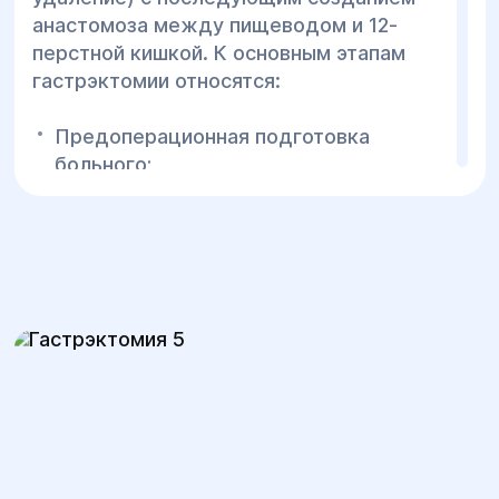
анастомоза между пищеводом и 12-
перстной кишкой. К основным этапам
гастрэктомии относятся:
Предоперационная подготовка
больного;
Введение наркоза;
Разрезание передней брюшной стенки
(ревизия внутренних органов,
определение объема хирургического
вмешательства);
Перевязка сосудов желудка;
Иссечение пораженной части стенки
или полное удаление органа;
Реконструкция пищеварительного
канала;