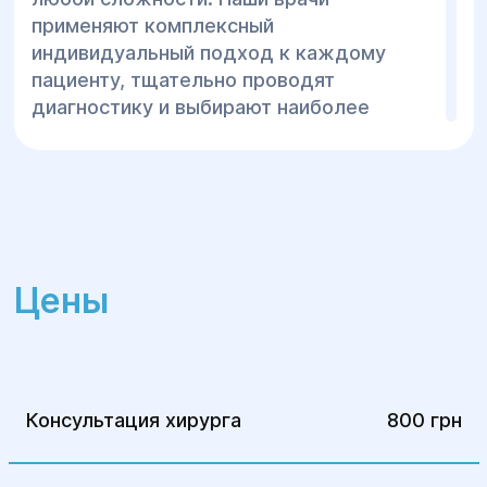
применяют комплексный
индивидуальный подход к каждому
пациенту, тщательно проводят
диагностику и выбирают наиболее
эффективный метод лечения. В центре
«Гелиос» г.Днепр работают опытные
врачи высшей категории, которые
применяют новейшие методики и
показывают лучшие результаты лечения
рака желудка. Каждая палата
Цены
медицинского центра располагает всем
необходимым оборудованием для
комфортного пребывания больного до и
после оперативного вмешательства.
Консультация хирурга
800 грн