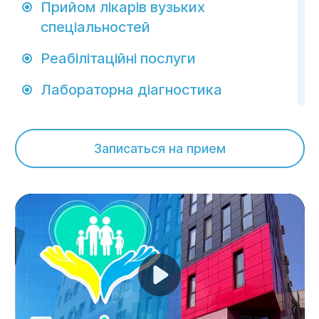
Прийом лікарів вузьких
спеціальностей
Реабілітаційні послуги
Лабораторна діагностика
Стрес-тест
Записаться на прием
ЕКГ і ЕхоКГ
Проведення діагностики та
лікування
Спостереження і лікування всієї
родини у сімейного лікаря,
висновок декларації
Play
Прийом лікарів вузьких