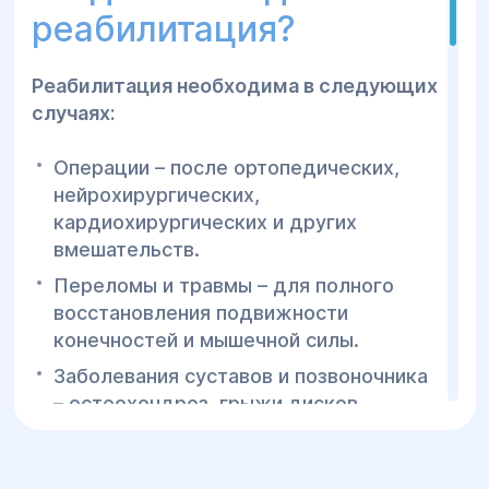
реабилитация?
Реабилитация необходима в следующих
случаях:
Сенсорная комната
Операции – после ортопедических,
нейрохирургических,
кардиохирургических и других
вмешательств.
Переломы и травмы – для полного
Постковидная реабилитация
восстановления подвижности
конечностей и мышечной силы.
Заболевания суставов и позвоночника
– остеохондроз, грыжи дисков,
артрозы, артриты, сколиоз.
Инсульт – для восстановления
Программа речевой