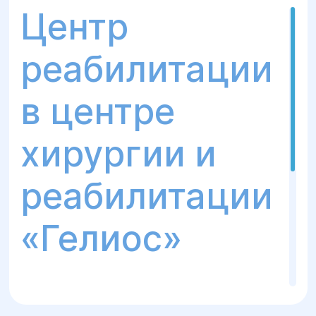
Центр
Множественный склероз
реабилитации
в центре
Болезнь Паркинсона
хирургии и
реабилитации
Боль в спине
«Гелиос»