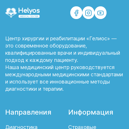
для каждого пациента.
Нужны общие анализы крови и мочи,
Современное оборудование –
биохимический анализ крови, анализ кала
физиотерапевтические аппараты и
на яйцеглист, анализы крови на основные
тренажеры для эффективного
инфекции (ВИЧ, сифилис, гепатиты В и С).
восстановления.
Центр хирургии и реабилитации «Гелиос» —
это современное оборудование,
Персонализированные программы –
квалифицированные врачи и индивидуальный
индивидуальные планы реабилитации,
подход к каждому пациенту.
адаптированные под нужды каждого
Наша медицинский центр руководствуется
пациента.
международными медицинскими стандартами
и использует все инновационные методы
диагностики и терапии.
Направления
Информация
Диагностика
Страховые