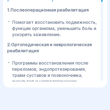
боли и улучшения подвижности.
Склероз – реабилитация для снижения
1.Послеоперационная реабилитация
симптомов и улучшения
функционирования организма.
Помогает восстановить подвижность,
функции организма, уменьшить боль и
Спинальные травмы – восстановление
Спинальная травма
ускорить заживление.
подвижности и улучшение качества
жизни после травм позвоночника.
2.Ортопедическая и неврологическая
реабилитация
Мультидисциплинарный
подход к реабилитации
Программы восстановления после
Рассеянный склероз
переломов, эндопротезирования,
травм суставов и позвоночника,
В центре «Гелиос» реабилитацию
инсультов и неврологических
осуществляет команда
заболеваний.
высококвалифицированных
специалистов, которые работают вместе
3.Кардиореабилитация
для достижения наилучших результатов.
Боль в суставах
Наша команда включает:
Поддержка пациентов после