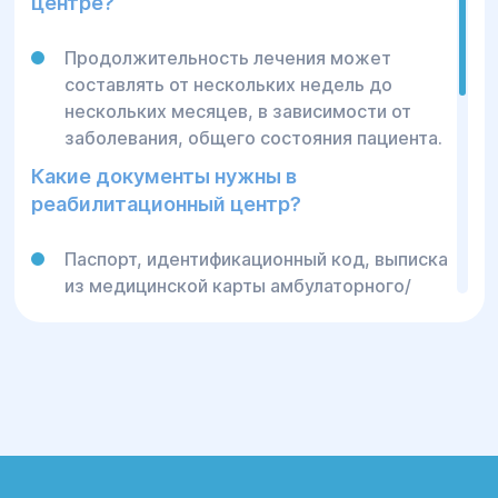
центре?
реабилитации
Проведение реабилитационных
Продолжительность лечения может
мероприятий
составлять от нескольких недель до
нескольких месяцев, в зависимости от
Оценка динамики и корректировка
заболевания, общего состояния пациента.
плана
Какие документы нужны в
Оценка состояния после реабилитации
реабилитационный центр?
Выписка с рекомендациями для
дальнейшего ухода
Паспорт, идентификационный код, выписка
Почему выбирают
из медицинской карты амбулаторного/
стационарного больного, для лиц с
реабилитацию в
инвалидностью – справка об
инвалидности, для внутренне
центре «Гелиос»?
перемещенных лиц – справка о взятии на
учет.
Комплексный подход – команда
Какие анализы нужны в
профессионалов, работающая над
реабилитационный центр?
достижением наилучшего результата