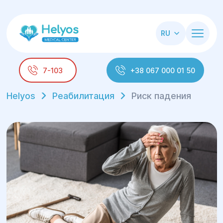
RU
7-103
+38 067 000 01 50
Helyos
Реабилитация
Риск падения