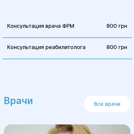
Использование современных методик и
технологий:
Программа включает
инновационные реабилитационные
Консультация врача ФРМ
800 грн
методики и использование высоких
технологий, таких как Thera-Band и Tymo
System Tyromotion.
Консультация реабилитолога
800 грн
Реабилитация в амбулаторных условиях:
Возможность дневного пребывания в
Центре при необходимости.
Преодоление страхов:
Работа над
устранением страхов и опасений,
связанных с заболеванием.
Врачи
Все врачи
Состав программы:
Консультации мульти-
профессиональной реабилитационной