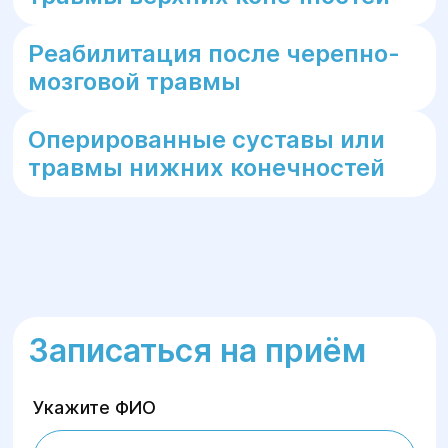
В конце программы мы предлагаем
пациентам перейти на
программу
Реабилитация после черепно-
поддерживающей реабилитации
или
мозговой травмы
получить индивидуальную программу
занятий для выполнения дома.
Оперированные суставы или
травмы нижних конечностей
Записаться на приём
Укажите ФИО