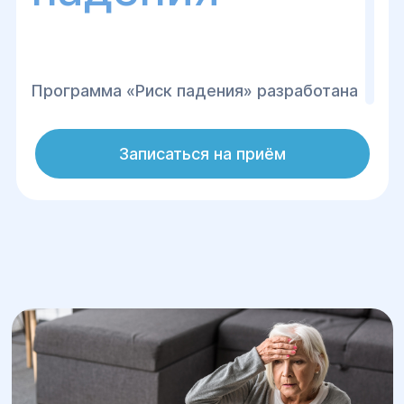
Программа «Риск падения» разработана
для людей с нарушениями равновесия и
повышенным риском падений,
Записаться на приём
вызванным снижением силы,
чувствительности или вестибулярными
расстройствами. Для достижения
эффективных результатов занятия
проводятся 3 раза в неделю, через
день. Программа рассчитана на 1 месяц.