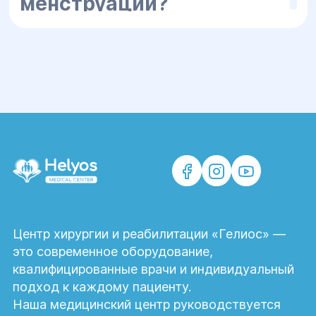
менструации?
Нет. Процедуру обычно выполняют после
завершения менструации и до
наступления овуляции, когда риск
беременности отсутствует и слизистая
оболочка матки лучше всего подходит
для исследования.
Какие альтернативные
методы диагностики
существуют?
Центр хирургии и реабилитации «Гелиос» —
Для оценки состояния маточных труб
это современное оборудование,
применяют гистеросальпингографию,
квалифицированные врачи и индивидуальный
ультразвуковую гистеросальпингоскопию
подход к каждому пациенту.
(эхо-ГСГ), диагностическую
Наша медицинский центр руководствуется