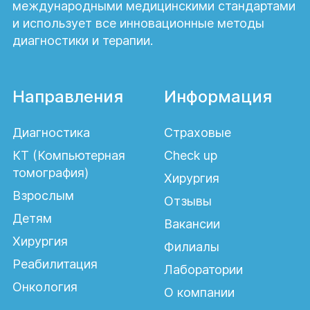
лапароскопию, а также комплексное
международными медицинскими стандартами
ультразвуковое обследование органов
и использует все инновационные методы
малого таза.
диагностики и терапии.
Влияет ли возраст на
проходимость маточных
Направления
Информация
труб?
Диагностика
Страховые
Непосредственно возраст не является
КТ (Компьютерная
Check up
причиной нарушения проходимости,
томография)
Хирургия
однако с годами возрастает риск
Взрослым
Отзывы
развития воспалительных процессов,
Детям
эндометриоза, оперативных
Вакансии
вмешательств и других состояний,
Хирургия
Филиалы
которые могут негативно влиять на
Реабилитация
Лаборатории
функцию маточных труб.
Онкология
О компании