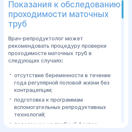
Показания к обследованию
она важна?
проходимости маточных
Маточные трубы играют ключевую роль
труб
в процессе естественного зачатия.
Именно в них происходит встреча
Врач-репродуктолог может
яйцеклетки со сперматозоидом, после
рекомендовать процедуру проверки
чего оплодотворённая яйцеклетка
проходимости маточных труб в
перемещается в полость матки для
следующих случаях:
дальнейшего развития беременности.
Если маточные трубы частично или
отсутствие беременности в течение
полностью непроходимы, естественное
года регулярной половой жизни без
оплодотворение становится
контрацепции;
невозможным или значительно
подготовка к программам
затрудняется.
вспомогательных репродуктивных
технологий;
Нарушение проходимости маточных
труб является одной из наиболее
подозрение на трубный фактор
распространённых причин женского
бесплодия;