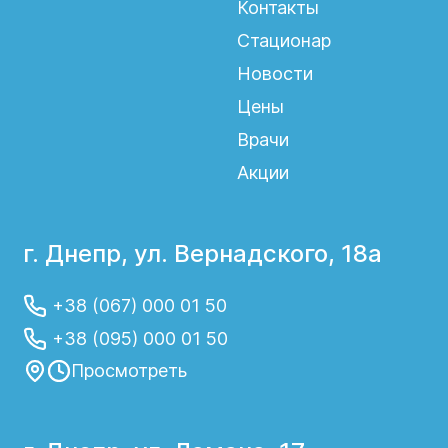
Можно ли восстановить
Контакты
проходимость маточных
Стационар
труб без хирургического
Новости
вмешательства?
Цены
Врачи
Это зависит от причины непроходимости.
Акции
Если она связана с воспалительным
процессом, может применяться
медикаментозное лечение. При
выраженных спайках или анатомических
г. Днепр, ул. Вернадского, 18а
изменениях врач может рекомендовать
лапароскопическую операцию или
+38 (067) 000 01 50
использование вспомогательных
+38 (095) 000 01 50
репродуктивных технологий.
Просмотреть