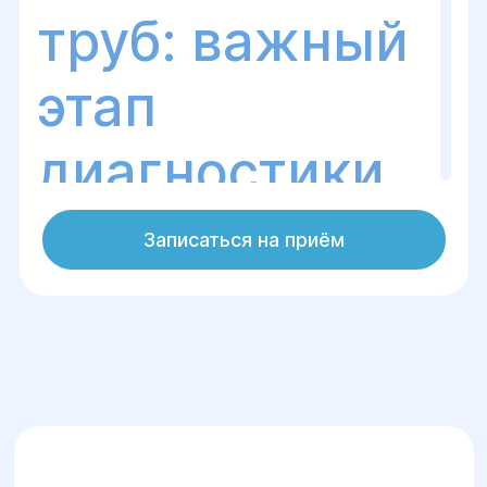
труб: важный
этап
диагностики
женского
Записаться на приём
бесплодия
Что такое проходимость
маточных труб и почему