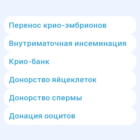
состояние маточных труб, яичников и
органов малого таза. При необходимости
во время процедуры могут быть
Перенос крио-эмбрионов
одновременно устранены спайки или
выполнены другие лечебные манипуляции.
Внутриматочная инсеминация
Крио-банк
Донорство яйцеклеток
Донорство спермы
Донация ооцитов