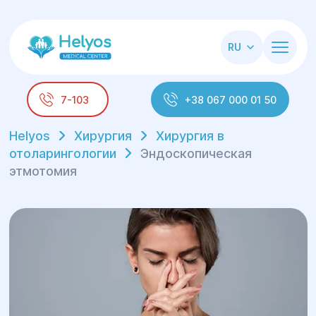
RU
7-103
+38 067 000 01 50
Helyos
Хирургия
Хирургия в
отоларингологии
Эндоскопическая
этмотомия