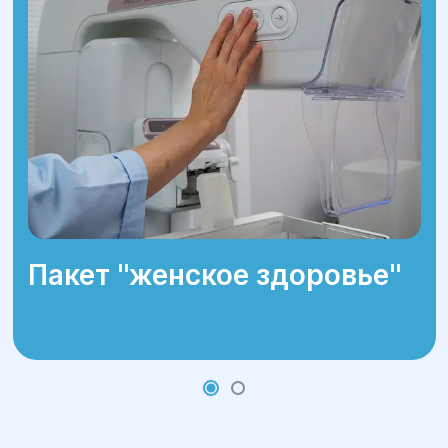
Пакет ''женское здоровье''