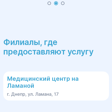
врачи высшей категории, которые
применяют новейшие методики и
показывают лучшие результаты лечения
дивертикулеза. Каждая палата
медицинского центра располагает всем
необходимым оборудованием для
комфортного пребывания больного до и
Филиалы, где
после оперативного вмешательства.
предоставляют услугу
Медицинский центр на
Ламаной
г. Днепр, ул. Ламана, 17