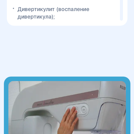
Дивертикулит (воспаление
дивертикула);
Профузное кровотечение;
Кишечная непроходимость;
Перфорация дивертикула;
Образование абсцесса;
Образование свища;
Развитие периколита.
Данные осложнения проявляются
выраженными симптомами и требуют
правильной диагностики и
немедленного лечения. Чаще о
развитии осложнений дивертикулярной
болезни свидетельствуют следующие
симптомы: