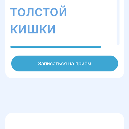
толстой
кишки
Дивертикулез – патология,
Записаться на приём
характеризующаяся образованием
выпячиваний в стенке кишечника.
Болезнь может быть врожденной
вследствие аномалий внутриутробного
развития или приобретенной. Согласно
данным статистики, чаще всего грыжи
обнаруживают в сигмовидном отделе
толстого кишечника (более 90%
случаев). Кроме того, данная патология