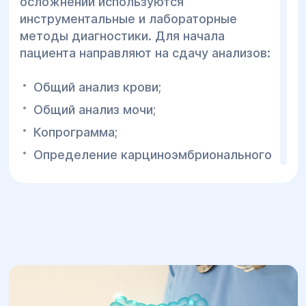
осложнений используются
инструментальные и лабораторные
методы диагностики. Для начала
пациента направляют на сдачу анализов:
Общий анализ крови;
Общий анализ мочи;
Копрограмма;
Определение карциноэмбрионального
антигена;
Определение белков воспаления.
Наиболее точными методами
определения патологии являются
аппаратурные исследования, для этого
врачи клиники «Гелиос» проводят: