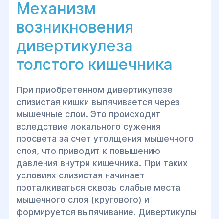
Механизм
имеется у трети популяции после 60
лет и в 89% случаев протекает
возникновения
бессимптомно.
дивертикулеза
толстого кишечника
При приобретенном дивертикулезе
слизистая кишки выпячивается через
мышечные слои. Это происходит
вследствие локального сужения
просвета за счет утолщения мышечного
слоя, что приводит к повышению
давления внутри кишечника. При таких
условиях слизистая начинает
проталкиваться сквозь слабые места
мышечного слоя (кругового) и
формируется выпячивание. Дивертикулы