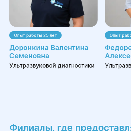
Опыт работы 25 лет
Опыт рабо
Доронкина Валентина
Федоре
Семеновна
Алексе
Ультразвуковой диагностики
Ультраз
Филиалы, где предоставл