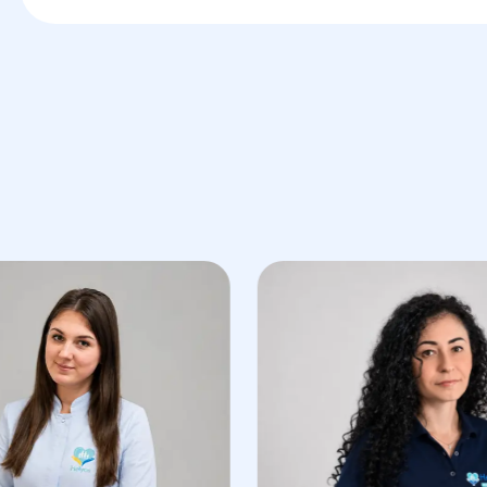
Кому подходит перенос 
Женщинам, которые уже прошли курс ЭК
криобанке.
Парам, которые хотят провести еще одну
эмбрионов без необходимости повторной
Пациентам, для которых был выбран наи
переноса после предыдущего цикла.
Преимущества переноса
"Гелиос":
Индивидуальный подход — каждая проце
пациента для достижения максимального 
Современное оборудование — для размо
процедуры.