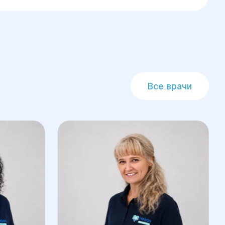
крио-эмбрионов?
О и имеют замороженные эмбрионы в
 попытку с использованием переноса
 стимуляции яичников.
Все врачи
более жизнеспособный эмбрион для
 крио-эмбрионов в
дура адаптирована под особенности
результата.
раживания эмбрионов и проведения