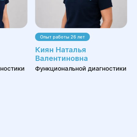
ши специалисты имеют большой опыт в
иваем поддержку и консультации на
 получила необходимую помощь.
Опыт работы 26 лет
фону или через онлайн-форму на сайте.
Киян Наталья
Валентиновна
гностики
Функциональной диагностики