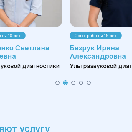
Высокий уровень профессионализма — на
проведении переноса крио-эмбрионов.
Поддержка на всех этапах — мы обеспеч
всех этапах лечения, чтобы каждая пара
ты 10 лет
Опыт работы 15 лет
Записаться на консультацию можно по теле
нко Светлана
Безрук Ирина
евна
Александровна
вуковой диагностики
Ультразвуковой диа
яют услугу