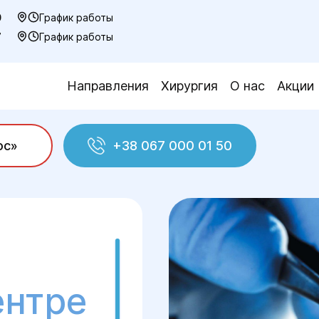
0
График работы
7
График работы
Направления
Хирургия
О нас
Акции
ос»
+38 067 000 01 50
уктолога
Перенос крио-эмбрионов
ентре