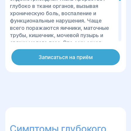
глубоко в ткани органов, вызывая
хроническую боль, воспаление и
функциональные нарушения. Чаще
всего поражаются яичники, маточные
трубы, кишечник, мочевой пузырь и
связки малого таза. Это серьезная
патология, которая требует
своевременной диагностики и лечения.
Записаться на приём
В Центре хирургии и реабилитации
"Гелиос" мы используем передовые
методы лечения, которые позволяют
эффективно бороться с глубоким
эндометриозом и сохранять
репродуктивное здоровье женщины.
Симптомы глубокого