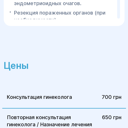
эндометриоидных очагов.
Резекция пораженных органов (при
необходимости).
Восстановление анатомической
целостности тканей малого таза.
3.Реабилитация
Физиотерапия для восстановления
Цены
функций органов.
Гормональная поддержка для
предотвращения рецидивов.
Консультация гинеколога
700 грн
Повторная консультация
650 грн
гинеколога / Назначение лечения