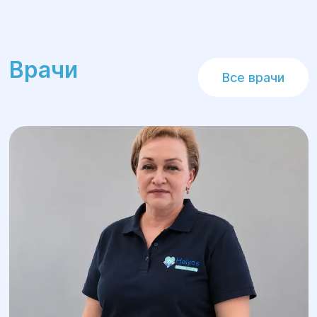
Другие методы лечения: При
необходимости используются
дополнительные методы для
Врачи
восстановления нормальной работы
Все врачи
кишечника и предотвращения
рецидивов.
Реабилитация:
После хирургического вмешательства
пациентки проходят курс
реабилитации, включающий
контрольные осмотры, физиотерапию и
процедуры для восстановления
функций кишечника. Также
предусмотрено наблюдение для
предотвращения рецидивов.