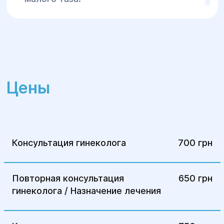
Диагностика:
Для постановки точного диагноза могут
быть использованы:
УЗИ органов малого таза — для
Цены
выявления изменений, указывающих на
эндометриоз.
Лапароскопия — минимально
инвазивный метод, позволяющий
Консультация гинеколога
700 грн
визуализировать поражённые участки
кишечника и провести биопсию для
гистологического анализа.
Повторная консультация
650 грн
Колоноскопия — эндоскопическое
гинеколога / Назначение лечения
исследование кишечника для
выявления поражений слизистой