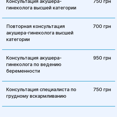
Консультация акушера-
750 грн
оболочки.
гинеколога высшей категории
Лечение:
Медикаментозное лечение: На ранних
Повторная консультация
700 грн
стадиях применяются гормональные
акушера-гинеколога высшей
препараты для замедления роста
категории
эндометриозных очагов и контроля
болей (оральные контрацептивы,
Консультация акушера-
950 грн
гестагены, агонисты ГнРГ).
гинеколога по ведению
Хирургическое лечение: При
беременности
неэффективности медикаментозного
лечения проводится лапароскопия для
удаления очагов эндометриоза на
Консультация специалиста по
750 грн
кишечнике и устранения спаек. В
грудному вскармливанию
некоторых случаях может
потребоваться резекция поражённых
участков кишечника.