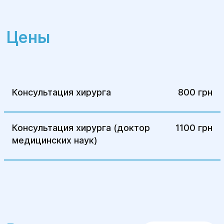
Обращайтесь в Центр хирургии и
реабилитации "Гелиос" для консультаций
Цены
и получения высококвалифицированной
медицинской помощи при заболеваниях
поджелудочной железы!
Консультация хирурга
800 грн
Консультация хирурга (доктор
1100 грн
медицинских наук)