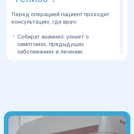
Перед операцией пациент проходит
консультацию, где врач:
Собират анамнез: узнает о
симптомах, предыдущих
заболеваниях и лечении.
Оценивает обследования:
анализирует УЗИ, КТ, МРТ и другие
тесты для определения состояния
железы.
Обсуждает методы лечения:
объясняет варианты операций, их
риски и преимущества.
Подготовка к операции: даются
рекомендации по диете и
ограничениям перед процедурой.