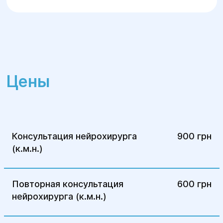
оптимальные результаты лечения.
Операция обычно длится от 1 до 3
Центр "Гелиос" гарантирует высокое
часов в зависимости от сложности.
качество хирургического лечения
После вмешательства пациент может
протрузий и обеспечивает эффективную
находиться в стационаре несколько
реабилитацию для восстановления
дней для наблюдения и реабилитации.
Цены
функций позвоночника и улучшения
качества жизни пациентов.
5.Послеоперационный период:
После операции пациент проходит
восстановление под наблюдением
Консультация нейрохирурга
900 грн
врачей, с назначением
(к.м.н.)
обезболивающих препаратов,
антибиотиков и физиотерапии.
Повторная консультация
600 грн
Важно следовать рекомендациям
нейрохирурга (к.м.н.)
относительно ограничения физических
нагрузок и особенностей питания.