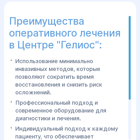
нервных корешков.
Спондилодез
— фиксация позвонка в
Преимущества
правильном положении, чтобы
оперативного лечения
предотвратить дальнейшие смещения
дисков.
в Центре "Гелиос":
3.Подготовка к операции:
Использование минимально
Перед операцией пациенту может
инвазивных методов, которые
быть назначено голодание, а также
позволяют сократить время
прием препаратов, которые
восстановления и снизить риск
подготовят организм к хирургическому
осложнений.
вмешательству.
Профессиональный подход и
Операция проводится под общим или
современное оборудование для
местным наркозом в зависимости от
диагностики и лечения.
выбранного метода.
Индивидуальный подход к каждому
пациенту, что обеспечивает
4.Процедура операции: