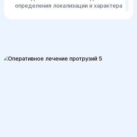
определения локализации и характера
протрузии.
2.Планирование операции:
В случае необходимости оперативного
вмешательства врач выбирает
оптимальный метод хирургии. Это может
быть:
Микродискэктомия
— минимально
инвазивная операция, при которой
через небольшой разрез удаляется
часть межпозвоночного диска,
который сдавливает нерв.
Ламинэктомия
— удаление части
позвонка или связки для обеспечения
доступа к диску и снятия давления с