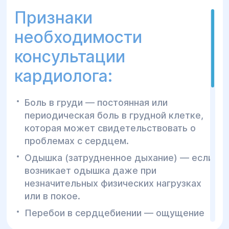
кардиологических
Признаки
заболеваний
необходимости
Центр семейного здоровья и реабилитации
консультации
«Гелиос» предоставляет широкий спектр
кардиолога:
диагностических методов для
обследования органов сердечно-
сосудистой системы:
Боль в груди — постоянная или
периодическая боль в грудной клетке,
ЭКГ – электрокардиография;
которая может свидетельствовать о
проблемах с сердцем.
Ультразвуковое исследование сердца,
ЭХО-КГ;
Одышка (затрудненное дыхание) — если
возникает одышка даже при
Допплеровское УЗИ вен и артерий;
незначительных физических нагрузках
Суточное мониторирование
или в покое.
электрокардиографии с помощью
Перебои в сердцебиении — ощущение
холтера;
учащенного, нерегулярного или