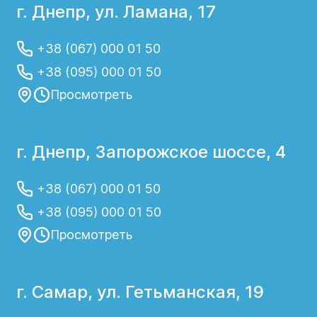
г. Днепр, ул. Ламана, 17
обращающемуся к врачам-кардиологам.
Обследование проводится на
+38 (067) 000 01 50
современном диагностическом
оборудовании.
+38 (095) 000 01 50
Просмотреть
Узнайте стоимость на нашем сайте, или
позвоните по телефону!
г. Днепр, Запорожское шоссе, 4
Когда нужно
записаться на прием к
+38 (067) 000 01 50
кардиологу
+38 (095) 000 01 50
Просмотреть
Есть несколько ситуаций, когда
необходимо записаться к кардиологу:
г. Самар, ул. Гетьманская, 19
Если у вас есть жалобы или признаки,