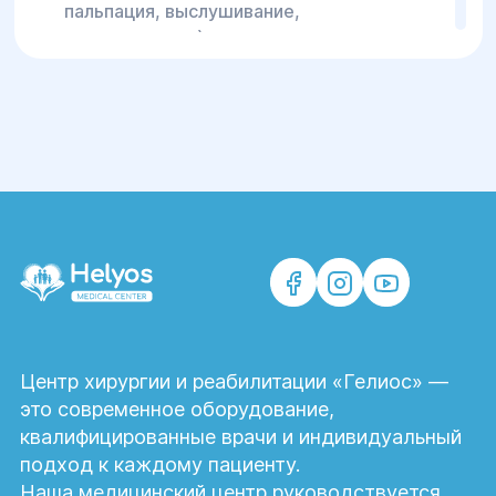
пальпация, выслушивание,
простукивание), назначение
дополнительных обследований,
рекомендации в соответствии с
предварительным диагнозом. На
повторной консультации врач изучает
результаты доп обследований, уточняет
диагноз, может внести коррективы в план
лечения.
С какими проблемами обращаются к
кардиологу?
Обратиться к кардиологу необходимо при
болях в области сердца, за грудиной,
Центр хирургии и реабилитации «Гелиос» —
нарушениях сердечного ритма,
это современное оборудование,
повышенном или пониженном
квалифицированные врачи и индивидуальный
артериальном давлении, одышке.1
подход к каждому пациенту.
Наша медицинский центр руководствуется