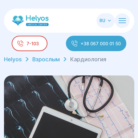
RU
7-103
+38 067 000 01 50
Helyos
Взрослым
Кардиология