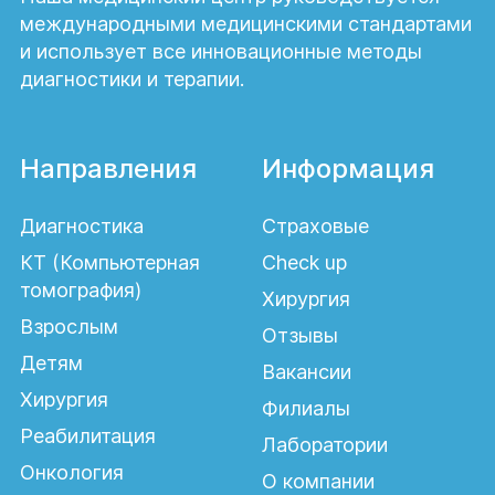
международными медицинскими стандартами
Кардиолог – это специалист, который
и использует все инновационные методы
специализируется в диагностике,
диагностики и терапии.
лечении и профилактике заболеваний
сердца и кровеносных сосудов.
Специалист проводит физический осмотр
Направления
Информация
пациента, включая выслушивание
сердца, измерение АД, анализирует
Диагностика
Страховые
медицинскую историю и симптомы. Врач
КТ (Компьютерная
Check up
также назначает дополнительные
томография)
обследования, такие как
Хирургия
электрокардиограмму,
Взрослым
Отзывы
эхокардиограмму, стресс-тесты,
Детям
Вакансии
коронарографию и другие, для
Хирургия
получения более подробной информации
Филиалы
о состоянии сердечно-сосудистой
Реабилитация
Лаборатории
системы.
Онкология
О компании