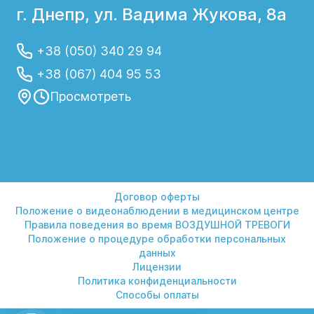
г. Днепр, ул. Вадима Жукова, 8а
симптомов, с которыми вы столкнулись, и
каких-либо изменений в вашем состоянии
здоровья. Проанализируйте, когда
+38 (050) 340 29 94
возникают эти симптомы, сколько
+38 (067) 404 95 53
продолжаются и что их улучшает или
Просмотреть
ухудшает. Также важно указать любые
медицинские или хирургические
процедуры, которые вы прошли ранее, и
список всех лекарственных препаратов,
которые вы принимаете в настоящее
время.
Договор оферты
Медицинские документы. Если у вас есть
Положение о видеонаблюдении в медицинском центре
какие-либо результаты предварительных
Правила поведения во время ВОЗДУШНОЙ ТРЕВОГИ
медицинских обследований, таких как ЭКГ,
Положение о процедуре обработки персональных
данных
ЭхоКГ, коронография, МРТ сердца и т.д.,
Лицензии
возьмите их с собой на прием. Это
Политика конфиденциальности
позволит врачу ознакомиться с
Способы оплаты
предварительными результатами и