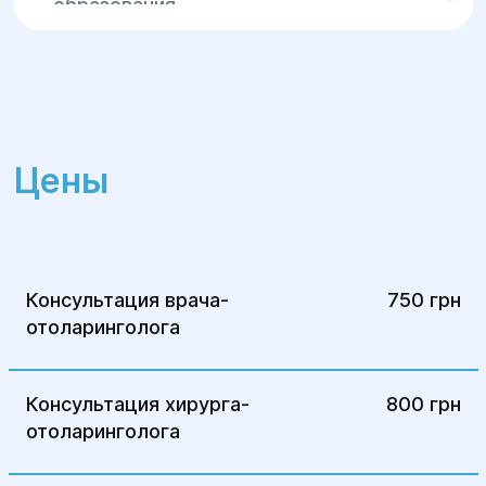
образования.
Комфортные условия
–
квалифицированные врачи и
современные методы обезболивания.
Запишитесь на консультацию в Центр
хирургии и реабилитации "Гелиос" для
Цены
безопасного и эффективного лечения!
Консультация врача-
750 грн
отоларинголога
Консультация хирурга-
800 грн
отоларинголога