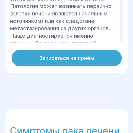
Патология может возникать первично
(клетки печени являются начальным
источником) или как следствие
метастазирования из других органов.
Чаще диагностируется именно
вторичный рак печени, причиной
которого являются злокачественные
новообразования ЖКТ. Согласно
Записаться на приём
статистике, рак печени занимает 6
место по распространенности среди
опухолевых болезней. К патологии
больше подвержены мужчины.
Гепатоцеллюлярная карцинома
является наиболее распространённым
видом рака печени (обнаруживают в
80% случаев).
Симптомы рака печени