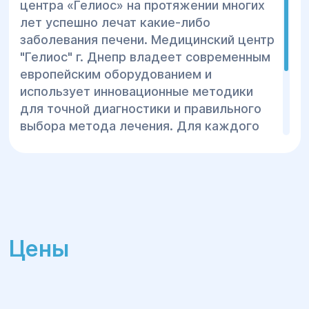
методом лечения рака печени является
центра «Гелиос» на протяжении многих
частичная резекция пораженной ткани.
лет успешно лечат какие-либо
При наличии большой опухоли пациенту
заболевания печени. Медицинский центр
предлагают пересадку органа,
"Гелиос" г. Днепр владеет современным
поскольку печеночная недостаточность
европейским оборудованием и
опасна для жизни. Специалисты центра
использует инновационные методики
"Гелиос" используют лапароскопическую
для точной диагностики и правильного
методику для проведения оперативного
выбора метода лечения. Для каждого
вмешательства при раке печени. Эта
больного наши врачи применяют
процедура относится к малоинвазивной
индивидуальный и комплексный подход,
хирургии, предусматривающей
позволяющий получить быстрое
проведение операции через маленькие
выздоровление и положительный
надрезы на животе с помощью
прогноз.
микроинструментов. Лапароскопический
Цены
метод позволяет минимизировать
травматизацию окружающих тканей,
сокращает реабилитационный период и
снижает риск развития осложнений.