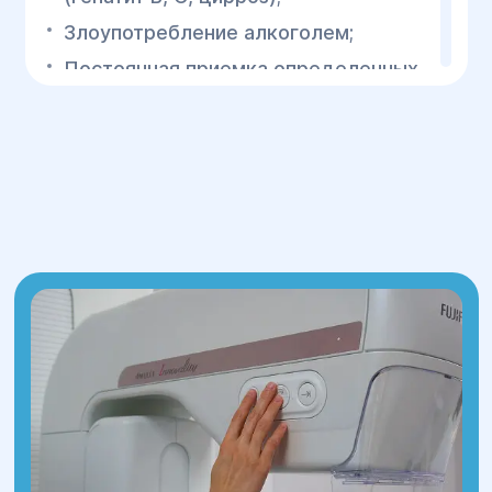
Злоупотребление алкоголем;
Постоянная приемка определенных
медикаментов;
Наследственность;
Паразитарное поражение печени
(описторхоз, клонорхоз и тд);
Ожирение;
Сахарный диабет;
Курение;
Отравление афлатоксином
(химическое вещество,
производимое грибами);
неблагоприятные условия
окружающей среды;