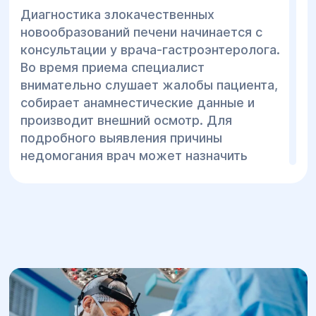
Диагностика злокачественных
новообразований печени начинается с
консультации у врача-гастроэнтеролога.
Во время приема специалист
внимательно слушает жалобы пациента,
собирает анамнестические данные и
производит внешний осмотр. Для
подробного выявления причины
недомогания врач может назначить
следующие обследования:
Общий анализ крови и мочи;
УЗИ печени;
Анализ на печеночные пробы;
определение альфа-фетопротеина;
КТ с контрастированием;