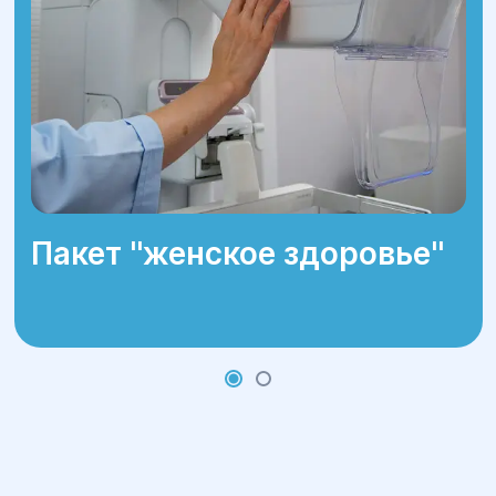
Пакет ''женское здоровье''