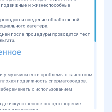
е подвижные и жизнеспособные
проводится введение обработанной
ециального катетера.
дней после процедуры проводится тест
льтата.
енное
и у мужчины есть проблемы с качеством
и плохая подвижность сперматозоидов.
забеременеть с использованием
 где искусственное оплодотворение
тов для зачатия.