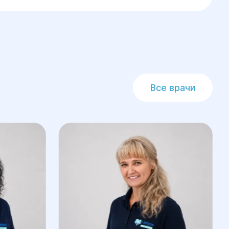
енного оплодотворения
 анализируется отдельно, и выбирается
Все врачи
ия — для обработки спермы и
ура является безболезненной и
ение — на всех этапах процедуры вас
фону или через онлайн-форму на сайте.