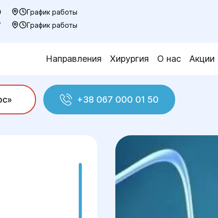
0
График работы
7
График работы
Направления
Хирургия
О нас
Акции
ос»
+38 067 000 01 50
уктолога
Искусственное оплодотворение