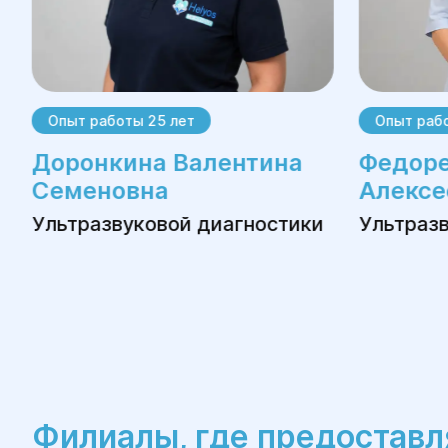
Опыт работы 25 лет
Опыт рабо
Доронкина Валентина
Федоре
Семеновна
Алексе
Ультразвуковой диагностики
Ультраз
Филиалы, где предоставл