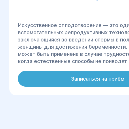
Искусственное оплодотворение — это оди
вспомогательных репродуктивных техноло
заключающийся во введении спермы в пол
женщины для достижения беременности. 
может быть применена в случае трудносте
когда естественные способы не приводят 
Искусственное оплодотворение является
и малотравматичным методом, который по
Записаться на приём
проблему бесплодия.