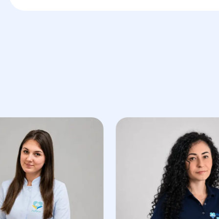
Преимущества искусств
в "Гелиос":
Индивидуальный подход — каждый случай
лучший метод для конкретной пары.
Использование современного оборудован
проведения процедуры.
Низкий уровень травматичности — процед
малотравматичной.
Профессиональное медицинское сопровожд
сопровождают опытные специалисты.
Записаться на консультацию можно по теле