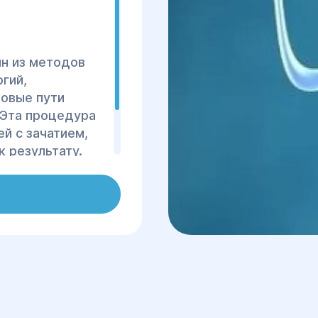
н из методов
гий,
овые пути
Эта процедура
й с зачатием,
к результату.
 безболезненным
зволяет решить