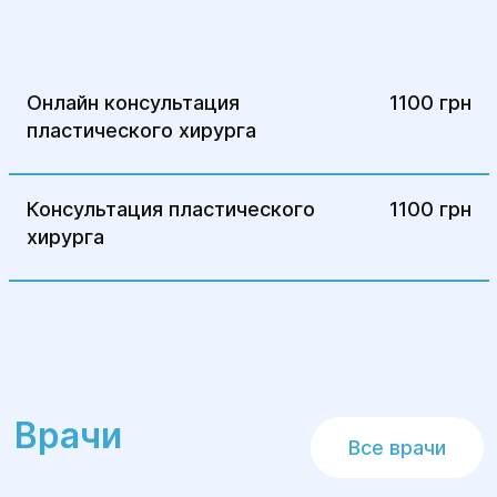
4. Медицинские пилинги и дермабразия
Уменьшают шероховатость и
Онлайн консультация
1100 грн
сглаживают поверхность кожи.
пластического хирурга
5. Кремы и силиконовые пластины
Консультация пластического
1100 грн
Помогают на ранних этапах
хирурга
заживления.
Врачи
Все врачи