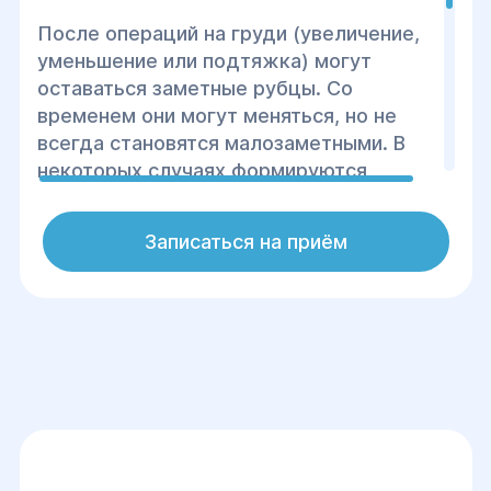
После операций на груди (увеличение,
уменьшение или подтяжка) могут
оставаться заметные рубцы. Со
временем они могут меняться, но не
всегда становятся малозаметными. В
некоторых случаях формируются
грубые, гипертрофические или
келоидные рубцы, вызывающие
Записаться на приём
дискомфорт или эстетические
неудобства.
В центре «Гелиос» проводится
коррекция рубцов современными
методами, позволяющими сделать
шрамы менее заметными и улучшить
общий вид груди.