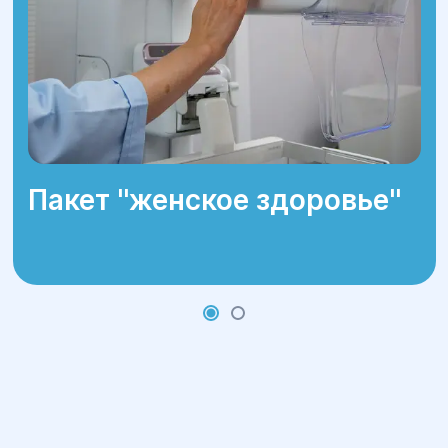
Пакет ''женское здоровье''