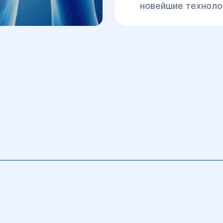
новейшие технолог
позволяет достичь
минимизировать р
Комплексный под
сопровождение па
реабилитации и п
Поддержка на ка
помочь пациентам
поддержку и комф
процесса.
Выбирая Центр хирур
получаете квалифиц
каждому аспекту ва