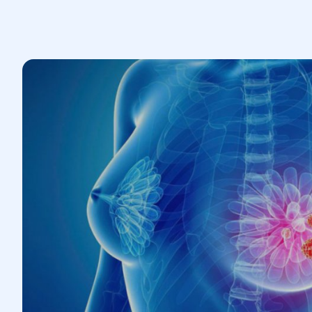
оставшихся раковых клеток, в
зависимости от вида и стадии
заболевания.
Гормональная терапия и таргетная
терапия
– индивидуальный подход
к лечению в зависимости от типа
рака.
Реабилитация
– включает
восстановление физических и
психологических функций после
лечения, а также поддержку для
улучшения качества жизни
пациентов.