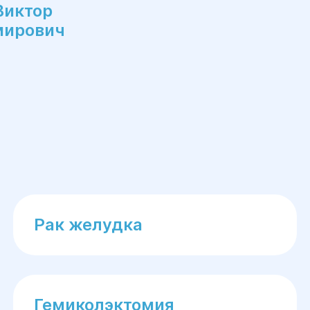
Виктор
мирович
Рак желудка
Гемиколэктомия