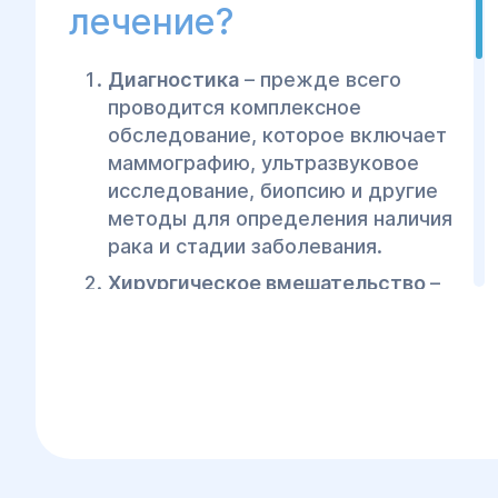
лечение?
Диагностика
– прежде всего
проводится комплексное
обследование, которое включает
маммографию, ультразвуковое
исследование, биопсию и другие
методы для определения наличия
рака и стадии заболевания.
Хирургическое вмешательство
–
при необходимости проводятся
хирургические операции по
удалению опухоли, части молочной
железы или полное удаление
молочной железы (мастэктомия).
Химиотерапия
– используются
после операции для уничтожения