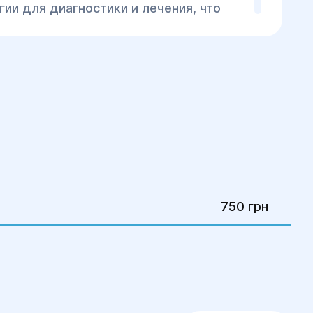
ии для диагностики и лечения, что
 высоких результатов и
иск осложнений.
ход
– мы обеспечиваем всестороннее
циентов: от диагностики до
сихологической поддержки.
ждом этапе
– наша команда готова
 в любой момент, обеспечивая
орт на протяжении всего лечебного
гии и реабилитации "Гелиос", вы
750 грн
ированную помощь и внимание к
шего лечения.