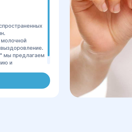
аспространенных
н.
 молочной
 выздоровление.
с" мы предлагаем
нию и
й железы.