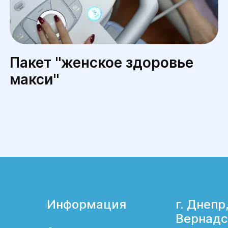
Пакет ''женское здоровье
макси''
Информация
г. Днепр,
Вернадс