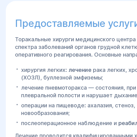
грудной
Предоставляемые услуги
Торакальные хирурги медицинского центра
пространство, и
спектра заболеваний органов грудной клет
ной
оперативного реагирования. Основные напр
 этого доступен
кусственного
хирургия легких:
лечение
рака легких, хр
 оборудование,
(ХОЗЛ), буллезной эмфиземы;
артину состояния
лечение пневмоторакса — состояния, при
плевральной полости и нарушает дыхание
удистой:
операции на пищеводе: ахалазия, стеноз
ой клетки
новообразования;
ракального и
послеоперационное наблюдение и
реаби
тация в
без направления
Лечение проводится квалифицированными х