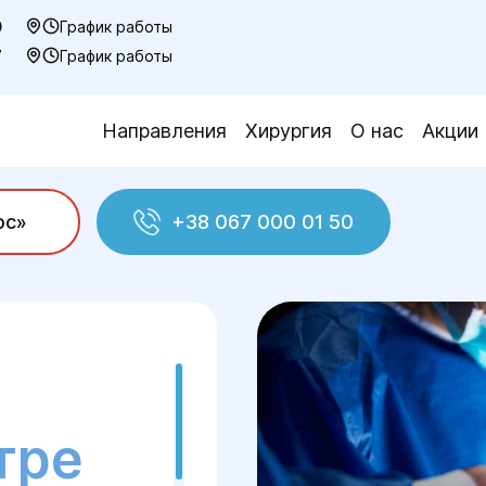
0
График работы
7
График работы
Направления
Хирургия
О нас
Акции
ос»
+38 067 000 01 50
тре