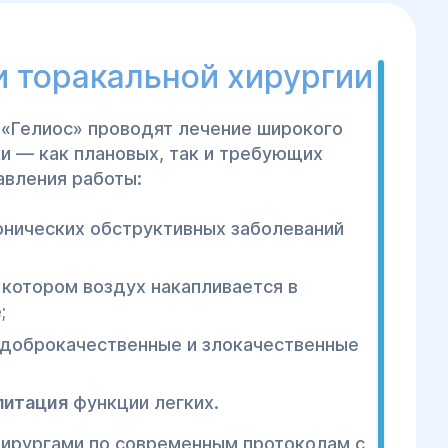
 торакальной хирургии
 «Гелиос» проводят лечение широкого
ки — как плановых, так и требующих
авления работы:
онических обструктивных заболеваний
 котором воздух накапливается в
;
, доброкачественные и злокачественные
литация
функции легких.
ирургами по современным протоколам с