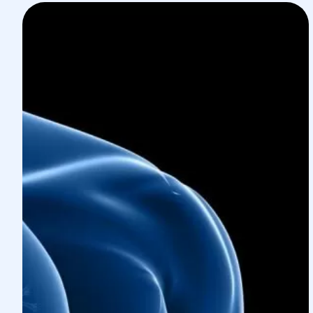
Особенности хирургии 
клетки
Грудная клетка — анатомически закрытое 
любое вмешательство здесь требует точ
предоперационной диагностики. У нас для
128-срезовый КТ-томограф с функцией ис
интеллекта и цифровой рентген Fujifilm —
которое позволяет получить детальную к
органов до начала лечения.
Торакальная
хирургия тесно связана с сос
патологии аорты и крупных сосудов грудн
нередко требуют совместного участия то
сосудистого хирурга. В «Гелиосе» консуль
отделении сосудистой хирургии
доступна 